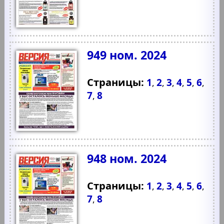
949 ном. 2024
Страницы:
1
2
3
4
5
6
,
,
,
,
,
,
7
8
,
948 ном. 2024
Страницы:
1
2
3
4
5
6
,
,
,
,
,
,
7
8
,