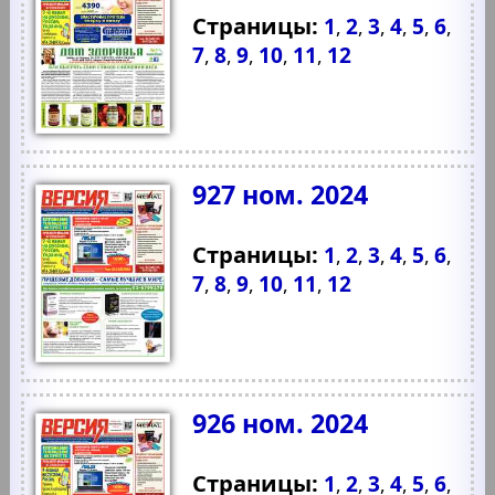
Страницы:
1
2
3
4
5
6
,
,
,
,
,
,
7
8
9
10
11
12
,
,
,
,
,
927 ном. 2024
Страницы:
1
2
3
4
5
6
,
,
,
,
,
,
7
8
9
10
11
12
,
,
,
,
,
926 ном. 2024
Страницы:
1
2
3
4
5
6
,
,
,
,
,
,