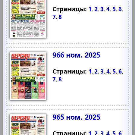
Страницы:
1
2
3
4
5
6
,
,
,
,
,
,
7
8
,
966 ном. 2025
Страницы:
1
2
3
4
5
6
,
,
,
,
,
,
7
8
,
965 ном. 2025
Страницы:
1
2
3
4
5
6
,
,
,
,
,
,