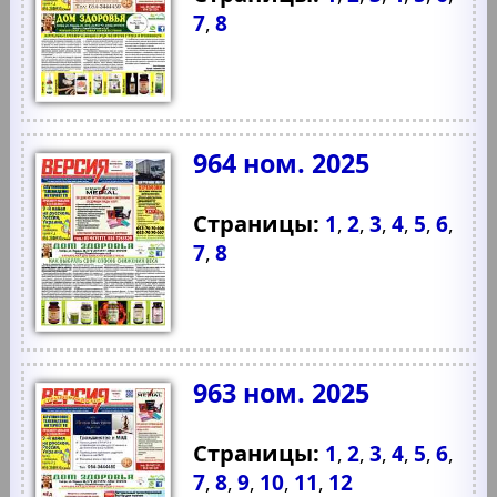
7
8
,
964 ном. 2025
Страницы:
1
2
3
4
5
6
,
,
,
,
,
,
7
8
,
963 ном. 2025
Страницы:
1
2
3
4
5
6
,
,
,
,
,
,
7
8
9
10
11
12
,
,
,
,
,