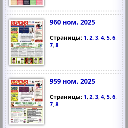
960 ном. 2025
Страницы:
1
2
3
4
5
6
,
,
,
,
,
,
7
8
,
959 ном. 2025
Страницы:
1
2
3
4
5
6
,
,
,
,
,
,
7
8
,