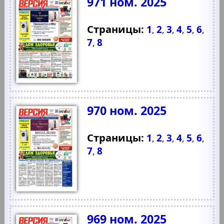
971 ном. 2025
Страницы:
1
2
3
4
5
6
,
,
,
,
,
,
7
8
,
970 ном. 2025
Страницы:
1
2
3
4
5
6
,
,
,
,
,
,
7
8
,
969 ном. 2025