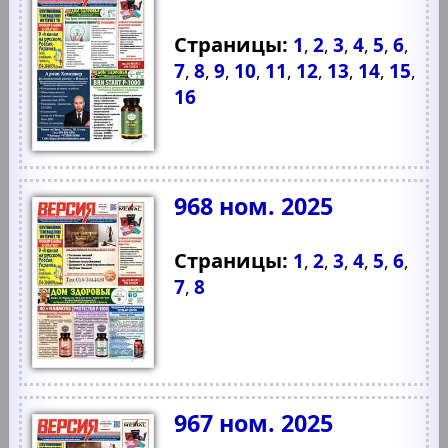
Страницы:
1
2
3
4
5
6
,
,
,
,
,
,
7
8
9
10
11
12
13
14
15
,
,
,
,
,
,
,
,
,
16
968 ном. 2025
Страницы:
1
2
3
4
5
6
,
,
,
,
,
,
7
8
,
967 ном. 2025