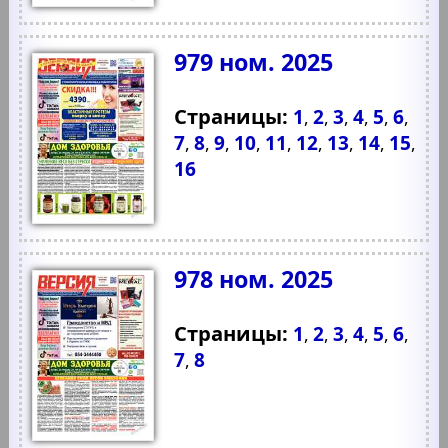
979 ном. 2025
Страницы:
1
2
3
4
5
6
,
,
,
,
,
,
7
8
9
10
11
12
13
14
15
,
,
,
,
,
,
,
,
,
16
978 ном. 2025
Страницы:
1
2
3
4
5
6
,
,
,
,
,
,
7
8
,