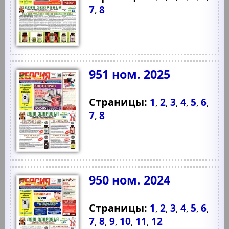
7
8
,
951 ном. 2025
Страницы:
1
2
3
4
5
6
,
,
,
,
,
,
7
8
,
950 ном. 2024
Страницы:
1
2
3
4
5
6
,
,
,
,
,
,
7
8
9
10
11
12
,
,
,
,
,