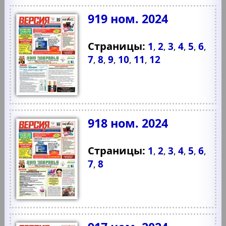
919 ном. 2024
Страницы:
1
2
3
4
5
6
,
,
,
,
,
,
7
8
9
10
11
12
,
,
,
,
,
918 ном. 2024
Страницы:
1
2
3
4
5
6
,
,
,
,
,
,
7
8
,