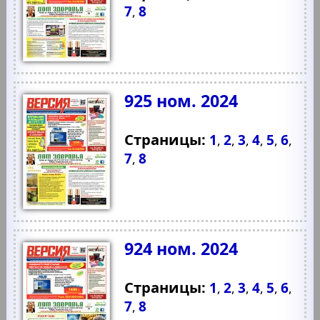
7
8
,
925 ном. 2024
Страницы:
1
2
3
4
5
6
,
,
,
,
,
,
7
8
,
924 ном. 2024
Страницы:
1
2
3
4
5
6
,
,
,
,
,
,
7
8
,