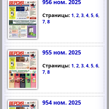
956 ном. 2025
Страницы:
1
2
3
4
5
6
,
,
,
,
,
,
7
8
,
955 ном. 2025
Страницы:
1
2
3
4
5
6
,
,
,
,
,
,
7
8
,
954 ном. 2025