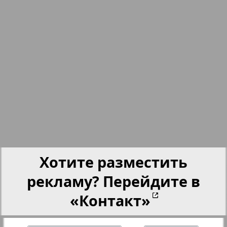
nord.Aktuell
Neue Zeiten
Обзор
Отдых и здоровье
943
944
Panorama-mir
Хотите разместить
Партнер
рекламу? Перейдите в
«Контакт»
Партнер-NRW