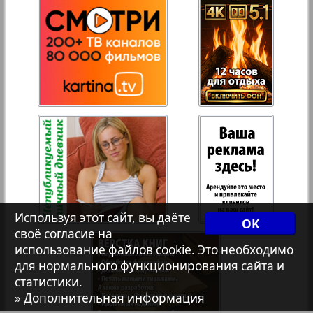
Переселенческий вестник
Рейнское время
941
942
Русский вояж
Страна
Телеграф NRW
Используя этот сайт, вы даёте
OK
Христианская газета
своё согласие на
использование файлов cookie. Это необходимо
для нормального функционирования сайта и
939
940
статистики.
Архив необновляющихся на сайте изданий
» Дополнительная информация