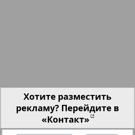
nord.Aktuell
Neue Zeiten
Обзор
Отдых и здоровье
895
896
Panorama-mir
Хотите разместить
Партнер
рекламу? Перейдите в
«Контакт»
Партнер-NRW