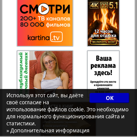
Переселенческий вестник
Рейнское время
893
894
Русский вояж
Страна
Телеграф NRW
Используя этот сайт, вы даёте
OK
Христианская газета
своё согласие на
использование файлов cookie. Это необходимо
для нормального функционирования сайта и
891
892
статистики.
Архив необновляющихся на сайте изданий
» Дополнительная информация