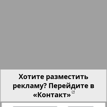
nord.Aktuell
Neue Zeiten
Обзор
Отдых и здоровье
943
944
Panorama-mir
Хотите разместить
Партнер
рекламу? Перейдите в
«Контакт»
Партнер-NRW