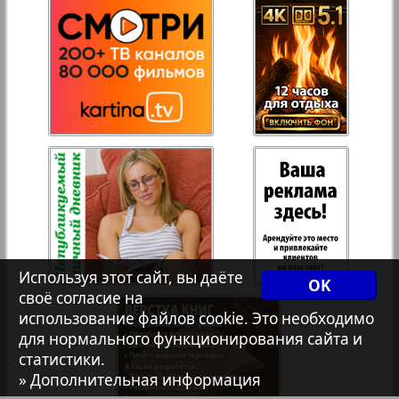
Переселенческий вестник
Рейнское время
941
942
Русский вояж
Страна
Телеграф NRW
Используя этот сайт, вы даёте
OK
Христианская газета
своё согласие на
использование файлов cookie. Это необходимо
для нормального функционирования сайта и
939
940
статистики.
Архив необновляющихся на сайте изданий
» Дополнительная информация