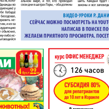
Диалог
Diploma
й
Дублин
Еврейск
инфоцентр
кий
ExPress
Жасми
74
875
876
ые
Здоровье
Игуана
iDEAL
Карьер
КП в Европе
КП Исп