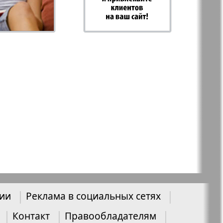
-север
Парус
ий
PRO Women
с
Europe
859
860
а-West
Регион
ы здоровья
Heimat-Родина
Русское слово
нии
Реклама в социальных сетях
ария
Контакт
Правообладателям