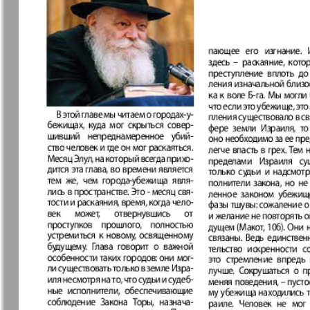
❬
Вюртембе
897
8
7
МК-Германия
МК-Герма
планета мнений
Новые Земляки
nord.Aktue
Panorama-mir
Партнер
891
8
Русский вояж
С
Архив необновляющихся на сайте изданий