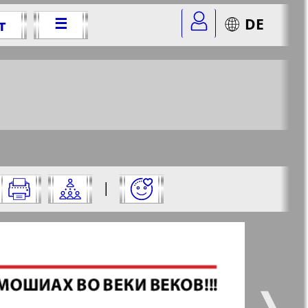
☰
DE
т
г.
5&str=8
✖
|
✖
✖
✖
ицу и нажмите на нее:
 все
Город 511
5
6