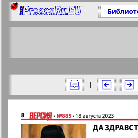
Библиот
По
https
Все номера газеты "Версия" за 2023 
|
Актуальные газеты и журналы
Страницы газеты "Вер
Апельсин
Баден-
1