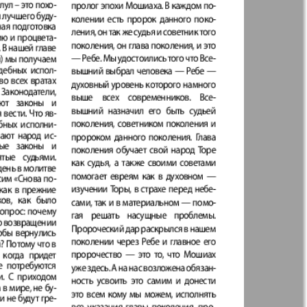
Англия
Аугсбург-сити
889
890
 парк
Будь здоров
-info
Вечерняя газета
.cz
Wadim
883
884