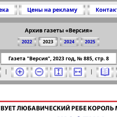
ека
Цены на рекламу
Контак
делитесь 8 стр. газеты "Версия", № 885, 2023 
(Нажмите, чтобы скопировать ссылку)
Архив газеты «Версия»
2022
2023
2024
2025
://pressaru.eu/?pub=versia&god=2023&nomer=88
Газета "Версия", 2023 год, № 885, стр. 8
год. Выберите номер и нажмите на него:
|
|
Отправить
сия". Номер: 885, 2023 год. Выберите стран
Берлинский
Все pro
2
3
4