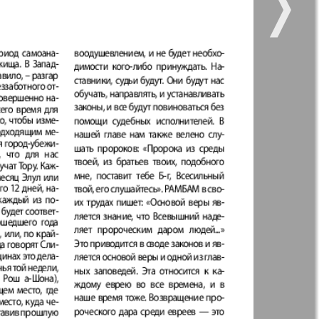
❭
901
902
11
12
kt Zeitung
Наше время
Отдых и здоровье
ленческий
Рейнское время
к
895
896
Христианская
газета