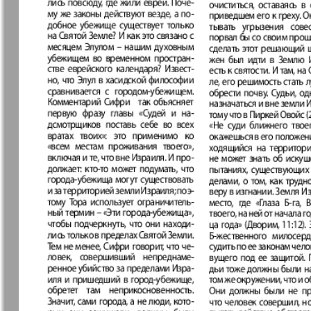
7плюс7я
Авангард
Анонс
Антенна
885
8
Афиша Augsburg
Бизнес
Ваша газета
Версия
Вечное
Восточная
сокровище
Германия
879
8