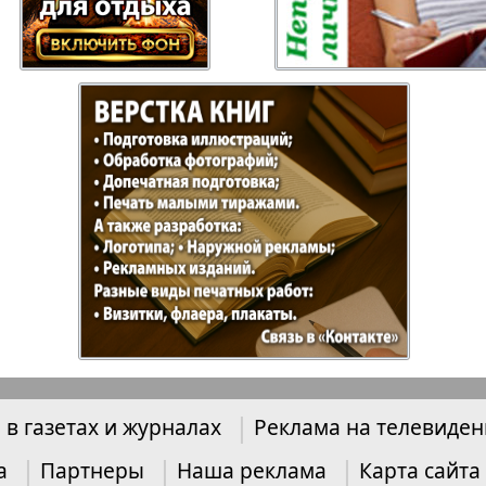
Отдыхай-Купи-
Партнер
продай
Пражский
Пражск
телеграф
экспрес
857
858
üd-West
Районка-Nord-Ost-
Районк
Bremen
Рейнская газета
Рецепт
зета
Русская Мысль
Русская
 в газетах и журналах
Реклама на телевиде
Швейц
а
Партнеры
Наша реклама
Карта сайта