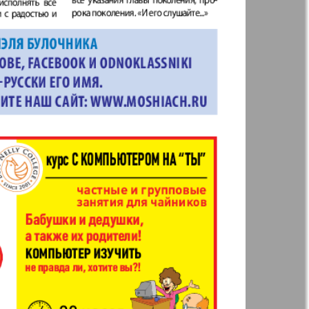
t
Дом и семья
ая газета
Еврейская
панорама
н
Жизнь женщины
877
878
Идеальная фирма
а
Катюша
ания
Крот в Германии