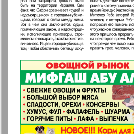
Германия плюс
Давай
Домашний
Домашни
кулинар
ресторан
Европа экспресс
Европейс
меридиан
873
8
Закон и люди
Зарубежн
записки
Известия BW
Изюм
Кенгуру
Клан