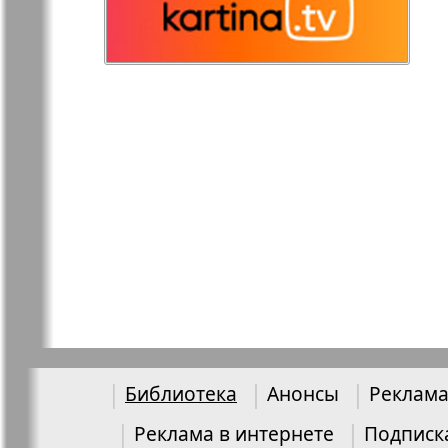
Остров там и тут
Ost-West
Panorama
Переселенец
Подруга
856
Районка-Nord-Ost-
Районка-S
Bremen-NRW
Редакция Берлин
Редакция
Германия
Рубеж
Русская Га
Библиотека
Анонсы
Реклама
Реклама в интернете
Подписк