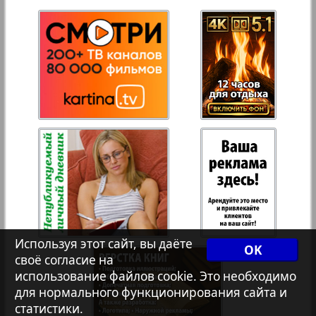
Переселенческий вестник
Рейнское время
Русский вояж
972
973
Страна
Телеграф NRW
Христианская газета
Используя этот сайт, вы даёте
OK
своё согласие на
использование файлов cookie. Это необходимо
Архив необновляющихся на сайте изданий
для нормального функционирования сайта и
статистики.