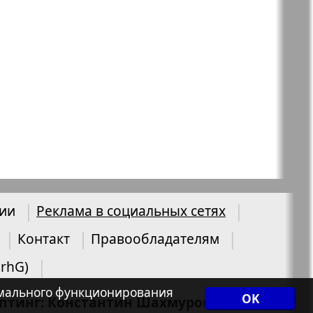
нии
Реклама в социальных сетях
Контакт
Правообладателям
UrhG)
нормального функционирования
OK
иптинг: Константин Шахмуров