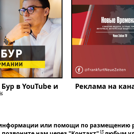
Бур в YouTube и
Реклама на кана
информации или помощи по размещению р
ы позвоните нам через
"Контакт"
любым уд