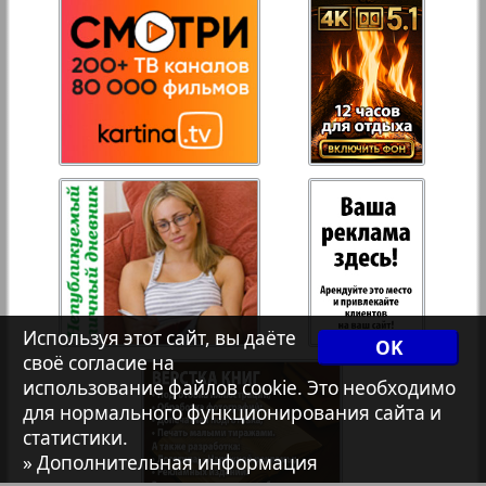
Переселенческий вестник
Рейнское время
941
942
Русский вояж
Страна
Телеграф NRW
Используя этот сайт, вы даёте
OK
Христианская газета
своё согласие на
использование файлов cookie. Это необходимо
для нормального функционирования сайта и
939
940
статистики.
Архив необновляющихся на сайте изданий
» Дополнительная информация