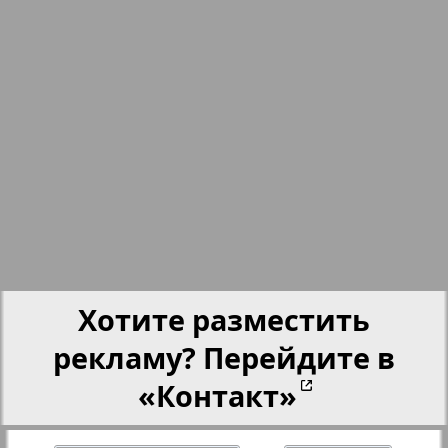
nord.Aktuell
Neue Zeiten
Обзор
Отдых и здоровье
943
944
Panorama-mir
Хотите разместить
Партнер
рекламу? Перейдите в
«Контакт»
Партнер-NRW