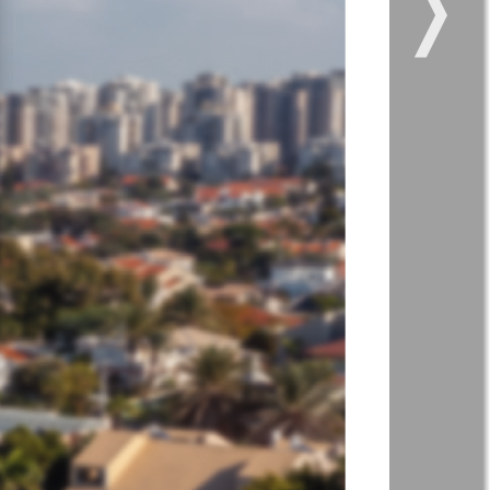
❭
949
950
11
12
kt Zeitung
Наше время
Отдых и здоровье
ленческий
Рейнское время
к
944
943
Христианская
газета