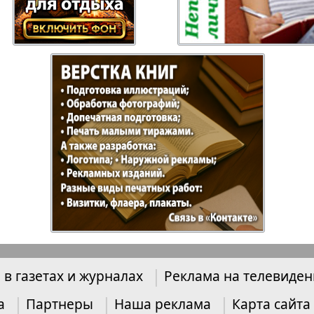
Отдыхай-Купи-
Партнер
продай
Пражский
Пражск
телеграф
экспрес
04
905
906
üd-West
Районка-Nord-Ost-
Районк
Bremen
Рейнская газета
Рецепт
зета
Русская Мысль
Русская
 в газетах и журналах
Реклама на телевиде
Швейц
а
Партнеры
Наша реклама
Карта сайта