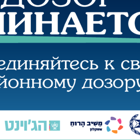
Диалог
Diploma
й
Дублин
Еврейск
инфоцентр
кий
ExPress
Жасми
22
923
924
ые
Здоровье
Игуана
iDEAL
Карьер
КП в Европе
КП Исп