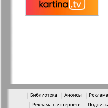
Остров там и тут
Ost-West
Panorama
Переселенец
Подруга
903
9
Районка-Nord-Ost-
Районка-S
Bremen-NRW
Редакция Берлин
Редакция
Германия
Рубеж
Русская Га
Библиотека
Анонсы
Реклама
Реклама в интернете
Подписк