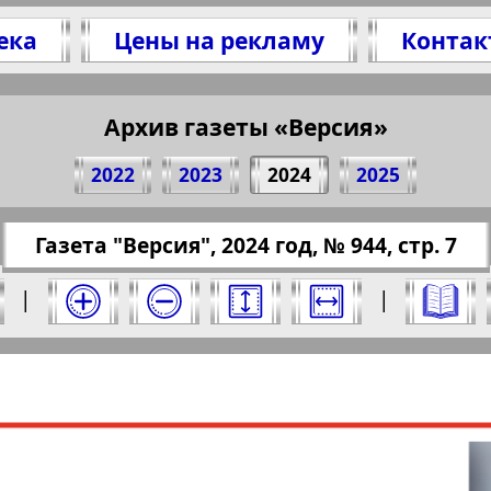
ека
Цены на рекламу
Контак
делитесь 7 стр. газеты "Версия", № 944, 2024 
(Нажмите, чтобы скопировать ссылку)
Архив газеты «Версия»
2022
2023
2024
2025
://pressaru.eu/?pub=versia&god=2024&nomer=94
Газета "Версия", 2024 год, № 944, стр. 7
год. Выберите номер и нажмите на него:
|
|
Отправить
сия". Номер: 944, 2024 год. Выберите стран
Берлинский
Все pro
2
3
4