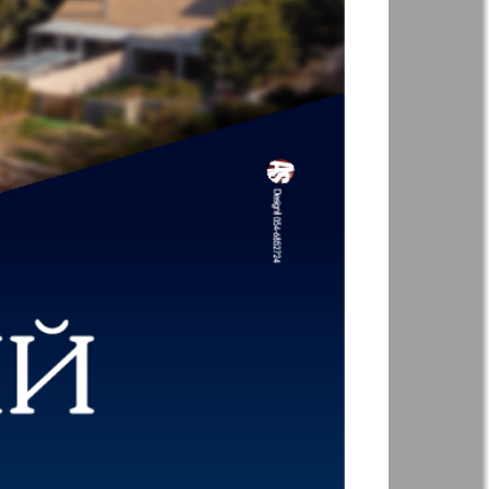
Англия
Аугсбург-сити
937
938
 парк
Будь здоров
-info
Вечерняя газета
.cz
Wadim
931
932