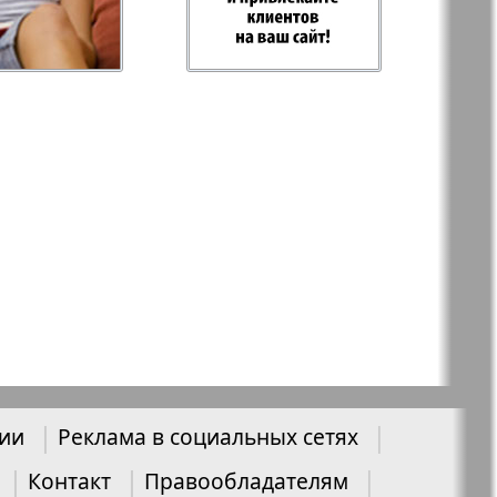
-север
Парус
ий
PRO Women
с
Europe
907
908
а-West
Регион
ы здоровья
Heimat-Родина
Русское слово
нии
Реклама в социальных сетях
ария
Контакт
Правообладателям