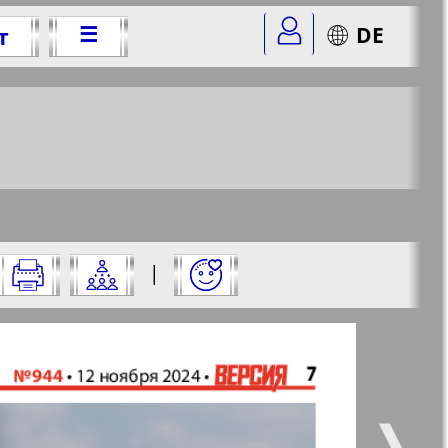
☰
DE
т
г.
4&str=7
✖
|
✖
✖
✖
ицу и нажмите на нее:
 все
Город 511
5
6