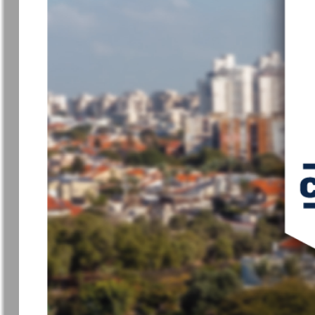
❬
Вюртембе
945
9
7
МК-Германия
МК-Герма
планета мнений
Новые Земляки
nord.Aktue
Panorama-mir
Партнер
939
9
Русский вояж
С
Архив необновляющихся на сайте изданий