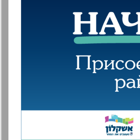
Германия плюс
Давай
Домашний
Домашни
кулинар
ресторан
Европа экспресс
Европейс
меридиан
921
9
Закон и люди
Зарубежн
записки
Известия BW
Изюм
Кенгуру
Клан