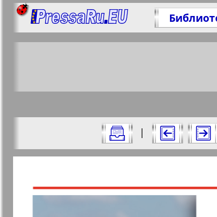
Библиот
По
https
Все номера газеты "Версия" за 2024 
|
Актуальные газеты и журналы
Страницы газеты "Вер
Апельсин
Баден-
1