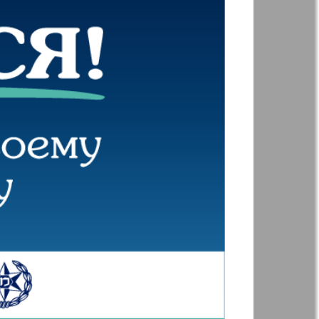
t
Дом и семья
ая газета
Еврейская
панорама
н
Жизнь женщины
925
926
Идеальная фирма
а
Катюша
ания
Крот в Германии