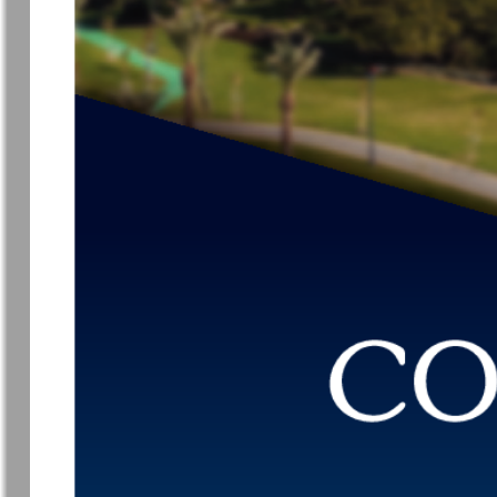
7плюс7я
Авангард
Анонс
Антенна
933
9
Афиша Augsburg
Бизнес
Ваша газета
Версия
Вечное
Восточная
сокровище
Германия
927
9