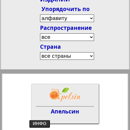
.
Упорядочить по
Распространение
Страна
Показать только:
По всем землям
Baden-Württemberg
Bayern
Berlin
Brandenburg
Bremen
Апельсин
Hamburg
Hessen
NRW
Niedersachsen
ИНФО