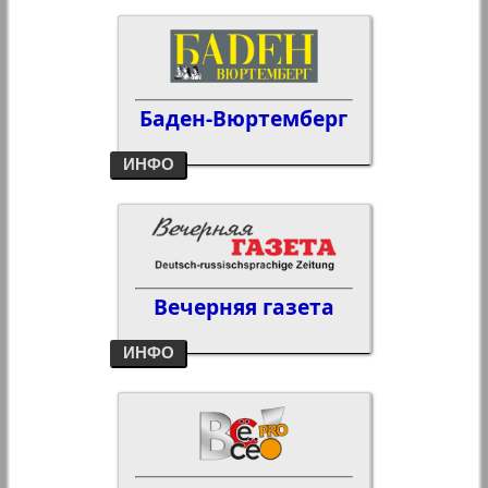
Mecklenburg-Vorpommern
Rheinland-Pfalz
Saarland
Sachsen
Sachsen-Anhalt
Баден-Вюртемберг
Schleswig-Holstein
Thüringen
ИНФО
Вечерняя газета
ИНФО