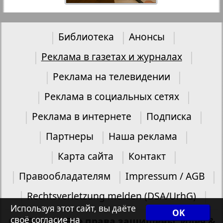
Библиотека
Анонсы
Реклама в газетах и журналах
Реклама на телевидении
Реклама в социальных сетях
Реклама в интернете
Подписка
Партнеры
Наша реклама
Карта сайта
Контакт
Правообладателям
Impressum / AGB
Rechtsverletzung melden (DSA/UrhG)
Используя этот сайт, вы даёте
OK
своё согласие на
©2007-2026 Все права защищены. Идея &