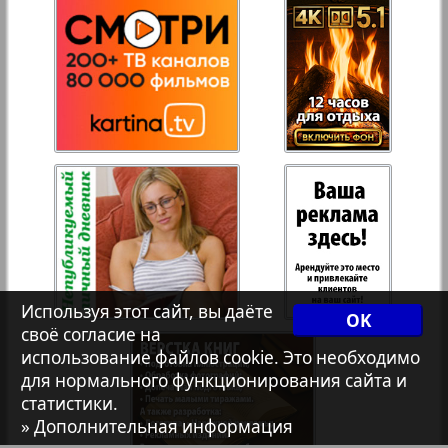
Переселенческий вестник
Рейнское время
893
894
Русский вояж
Страна
Телеграф NRW
Используя этот сайт, вы даёте
OK
Христианская газета
своё согласие на
использование файлов cookie. Это необходимо
для нормального функционирования сайта и
891
892
статистики.
Архив необновляющихся на сайте изданий
» Дополнительная информация