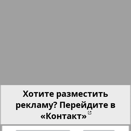
nord.Aktuell
Neue Zeiten
Обзор
Отдых и здоровье
895
896
Panorama-mir
Хотите разместить
Партнер
рекламу? Перейдите в
«Контакт»
Партнер-NRW