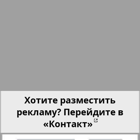
nord.Aktuell
Neue Zeiten
Обзор
Отдых и здоровье
943
944
Panorama-mir
Хотите разместить
Партнер
рекламу? Перейдите в
«Контакт»
Партнер-NRW