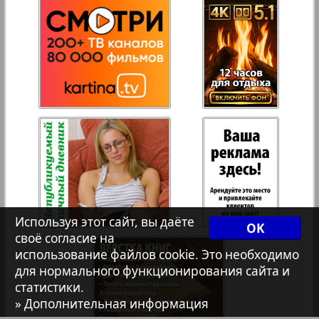
Переселенческий вестник
Рейнское время
941
942
Русский вояж
Страна
Телеграф NRW
Используя этот сайт, вы даёте
OK
Христианская газета
своё согласие на
использование файлов cookie. Это необходимо
для нормального функционирования сайта и
939
940
статистики.
Архив необновляющихся на сайте изданий
» Дополнительная информация