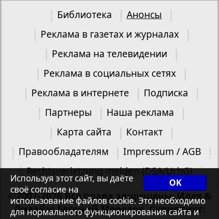
Библиотека
Анонсы
Реклама в газетах и журналах
Реклама на телевидении
Реклама в социальных сетях
Реклама в интернете
Подписка
Партнеры
Наша реклама
Карта сайта
Контакт
Правообладателям
Impressum / AGB
Rechtsverletzung melden (DSA/UrhG)
Используя этот сайт, вы даёте
OK
своё согласие на
©2007-2026 Все права защищены. Идея &
использование файлов cookie. Это необходимо
Дизайн: Евгений Морозов. Скриптинг:
для нормального функционирования сайта и