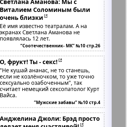
Светлана Аманова: Мы с
Виталием Соломиным были
очень близки
Её имя известно театралам. А на
экранах Светлана Аманова не
появлялась 12 лет.
”Соотечественник- МК” №10 стр.26
О, фрукт! Ты - секс!
"Не кушай ананас, не то станешь,
если не козлёночком, то уже точно
сексуально озабоченным", так
считает немецкий сексопатолог Курт
Вайса.
”Мужские забавы” №10 стр.4
Анджелина Джоли: Брэд просто
делает меня счастливой!