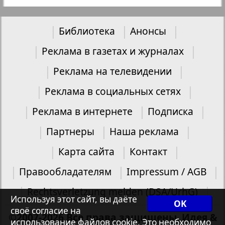
Библиотека
Анонсы
Реклама в газетах и журналах
Реклама на телевидении
Реклама в социальных сетях
Реклама в интернете
Подписка
Партнеры
Наша реклама
Карта сайта
Контакт
Правообладателям
Impressum / AGB
Rechtsverletzung melden (DSA/UrhG)
Используя этот сайт, вы даёте
OK
своё согласие на
©2007-2026 Все права защищены. Идея &
использование файлов cookie. Это необходимо