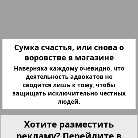
Партнер-NRW
Переселенческий вестник
Сумка счастья, или снова о
Рейнское время
воровстве в магазине
3
4
Наверняка каждому очевидно, что
Русский вояж
деятельность адвокатов не
сводится лишь к тому, чтобы
Страна
защищать исключительно честных
людей.
Телеграф NRW
Хотите разместить
Христианская газета
рекламу? Перейдите в