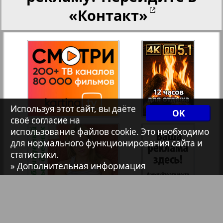
«Контакт»
1
2
Архив необновляющихся на сайте изданий
7плюс7я
Авангард
Используя этот сайт, вы даёте
OK
своё согласие на
АйБолит
использование файлов cookie. Это необходимо
для нормального функционирования сайта и
Акцент
статистики.
» Дополнительная информация
Англия
Анонс