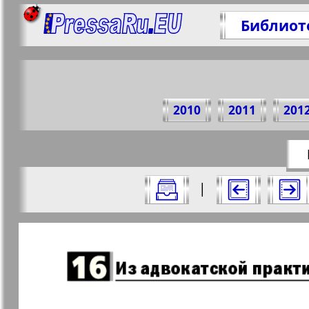
Библиот
Подел
2010
2011
201
https:/
Все номера газеты "Закон и люди" з
|
Актуальные газеты и журналы
Страницы газеты "Закон 
Апельсин
Баден-
1