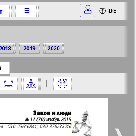
☰
DE
т
15 г.
2018
2019
2020
11&str=16
✖
6
го:
|
✖
✖
✖
раницу и нажмите на нее:
 все
Город 511
5
6