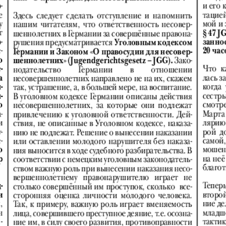
Диалог
Diploma
й
Дублин
Еврейск
инфоцентр
кий
ExPress
Жасми
ые
Здоровье
Игуана
iDEAL
Карьер
КП в Европе
КП Исп