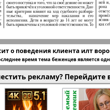
плюс!
Kulinar TV
Kurorte 
анкфурт
М-City
Маяк П
сит о поведения клиента илт воро
ия
Мост-Израиль
Мюнхен
оследнее время тема беженцев является одн
Наша Газета
Наша Г
местить рекламу? Перейдите 
Италия
Ирланд
 газета
Новая Wолна
Норд