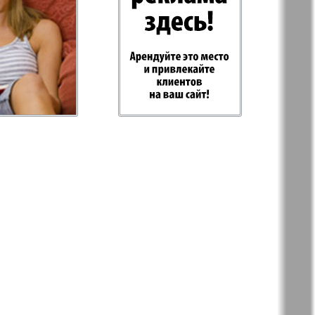
-север
Парус
ий
PRO Women
с
Europe
а-West
Регион
ы здоровья
Heimat-Родина
Русское слово
ария