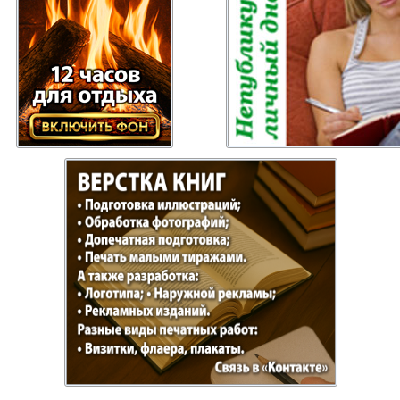
Отдыхай-Купи-
Партнер
продай
Пражский
Пражск
телеграф
экспрес
üd-West
Районка-Nord-Ost-
Районк
Bremen
Рейнская газета
Рецепт
зета
Русская Мысль
Русская
Швейц