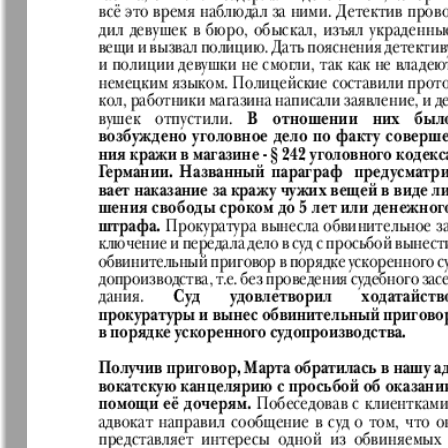
Германия плюс
Давай
Домашний
Домашни
кулинар
ресторан
Европа экспресс
Европейс
меридиан
Закон и люди
Зарубежн
записки
Известия BW
Изюм
Кенгуру
Клан