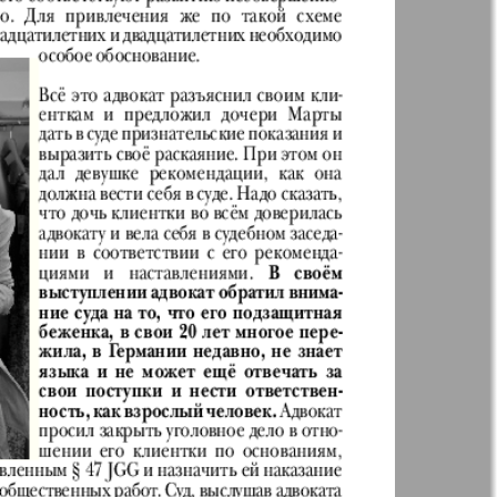
Англия
Аугсбург-сити
 парк
Будь здоров
-info
Вечерняя газета
.cz
Wadim