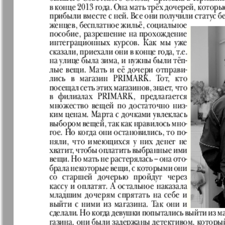
7плюс7я
Авангард
Анонс
Антенна
Афиша Augsburg
Бизнес
Ваша газета
Версия
Вечное
Восточная
сокровище
Германия