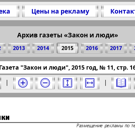
ека
Цены на рекламу
Контак
итесь 16 стр. газеты "Закон и люди", № 11, 20
(Нажмите, чтобы скопировать ссылку)
Архив газеты «Закон и люди»
2
2013
2014
2015
2016
2017
/pressaru.eu/?pub=zakon-ludi&god=2015&nomer=
Газета "Закон и люди", 2015 год, № 11, стр. 1
а 2015 год. Выберите номер и нажмите на не
|
|
Отправить
и люди". Номер: 11, 2015 год. Выберите ст
Берлинский
Все pro
2
3
4