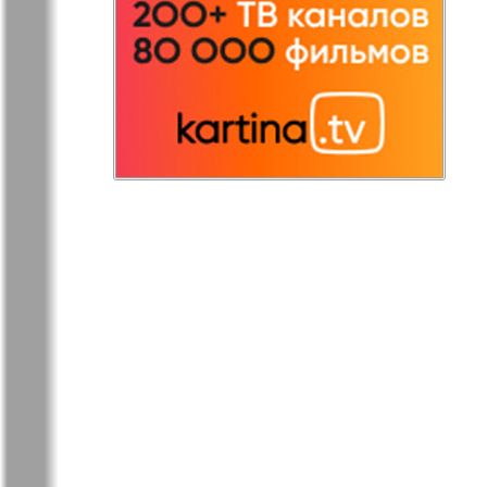
Остров там и тут
Ost-West
Panorama
Переселенец
Подруга
Районка-Nord-Ost-
Районка-S
Bremen-NRW
Редакция Берлин
Редакция
Германия
Рубеж
Русская Га