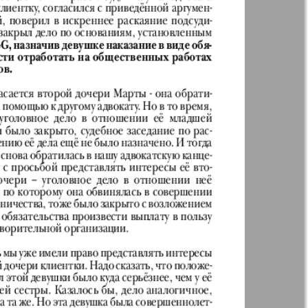
t
Дом и семья
ая газета
Еврейская
панорама
н
Жизнь женщины
Идеальная фирма
а
Катюша
ания
Крот в Германии