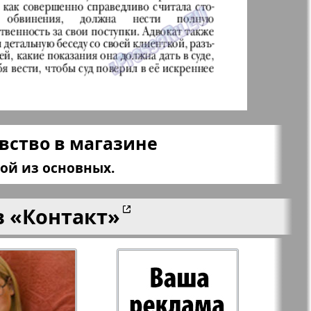
aktuell
LDK по-русски
ортугалии
Мила
вство в магазине
-сити
My City Frankfurt
am Main
ой из основных.
азета
Наша марка
в
«Контакт»
ия
Объектив EU