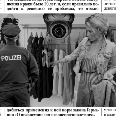
АйБолит
Акцент
Аргументы и
Артек
факты Европа
Бизнес мир
Бизнес
Вести
Вестник
Восточный
Vizainfo
курьер