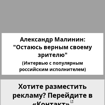
Партнер
Партнер-NRW
Переселенческий вестник
Александр Малинин:
"Остаюсь верным своему
Рейнское время
зрителю"
(Интервью с популярным
Русский вояж
4
3
российским исполнителем)
Страна
Хотите разместить
рекламу? Перейдите в
Телеграф NRW
«Контакт»