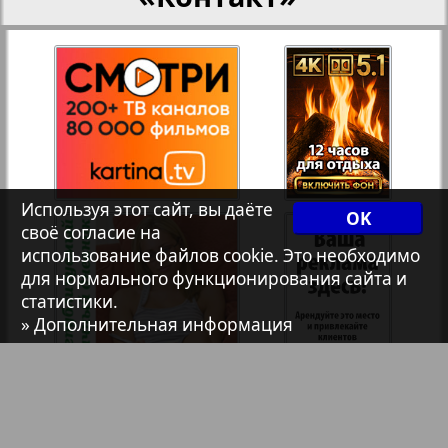
Христианская газета
Архив необновляющихся на сайте изданий
1
2
7плюс7я
Используя этот сайт, вы даёте
OK
Авангард
своё согласие на
использование файлов cookie. Это необходимо
для нормального функционирования сайта и
АйБолит
статистики.
» Дополнительная информация
Акцент
Англия