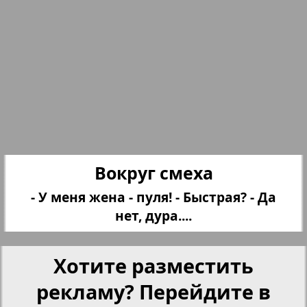
Партнер
25
26
Партнер-NRW
27
28
Переселенческий вестник
Рейнское время
29
30
Вокруг смеха
32
33
Русский вояж
- У меня жена - пуля! - Быстрая? - Да
нет, дура....
31
32
Страна
Хотите разместить
Телеграф NRW
рекламу? Перейдите в