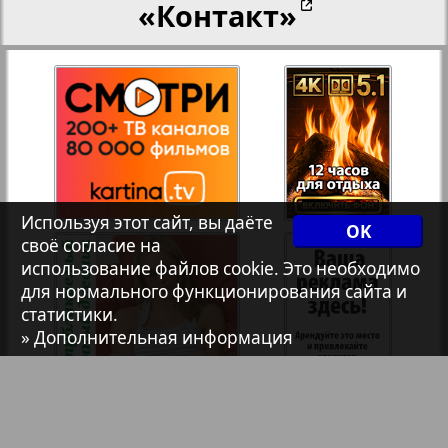
«Контакт»
Христианская газета
Архив необновляющихся на сайте изданий
31
7плюс7я
Используя этот сайт, вы даёте
Авангард
OK
своё согласие на
использование файлов cookie. Это необходимо
АйБолит
для нормального функционирования сайта и
статистики.
» Дополнительная информация
Акцент
Англия