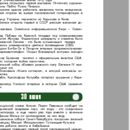
t
Дом и семья
ая газета
Еврейская
панорама
н
Жизнь женщины
Идеальная фирма
а
Катюша
ания
Крот в Германии