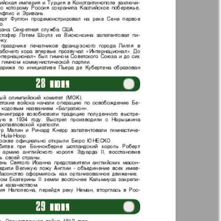
Англия
Аугсбург-сити
 парк
Будь здоров
-info
Вечерняя газета
.cz
Wadim