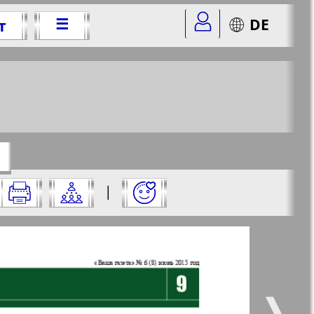
☰
DE
т
5 г.
r=6&str=9
✖
о:
|
✖
✖
✖
ницу и нажмите на нее:
 все
Город 511
5
6