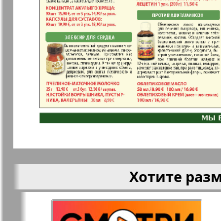
Кругозор
Кругозор 
Le Voyageur
Life in Фр
Мир отдыха и
МК Испан
здоровья
Наш Иерусалим
Наш мир
Хотите раз
Наше Турбюро
Нескучная