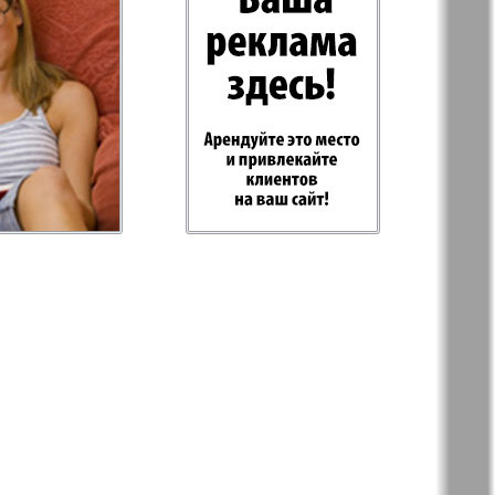
-север
Парус
ий
PRO Women
с
Europe
а-West
Регион
ы здоровья
Heimat-Родина
Русское слово
ария