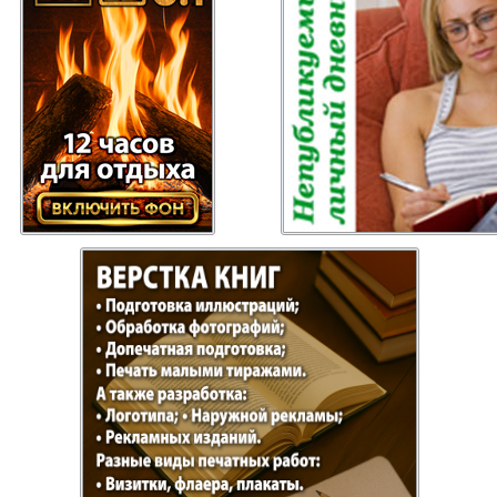
Отдыхай-Купи-
Партнер
продай
Пражский
Пражск
телеграф
экспрес
üd-West
Районка-Nord-Ost-
Районк
Bremen
Рейнская газета
Рецепт
зета
Русская Мысль
Русская
Швейц