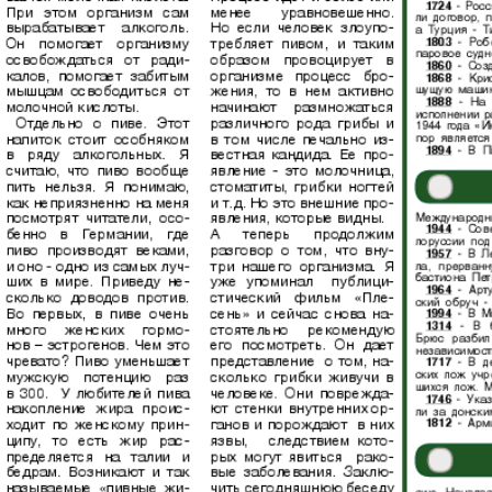
АйБолит
Акцент
Аргументы и
Артек
факты Европа
Бизнес мир
Бизнес
Вести
Вестник
Восточный
Vizainfo
курьер