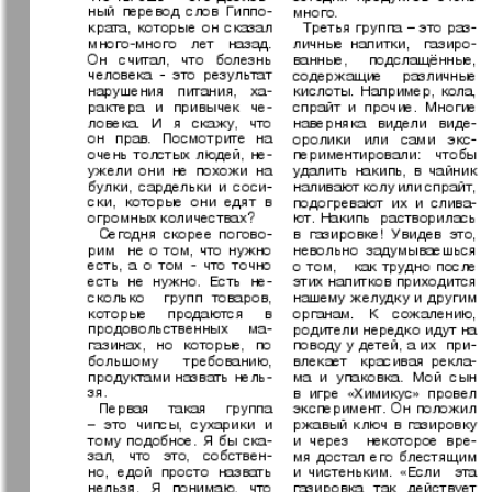
7плюс7я
Авангард
Анонс
Антенна
Афиша Augsburg
Бизнес
Ваша газета
Версия
Вечное
Восточная
сокровище
Германия