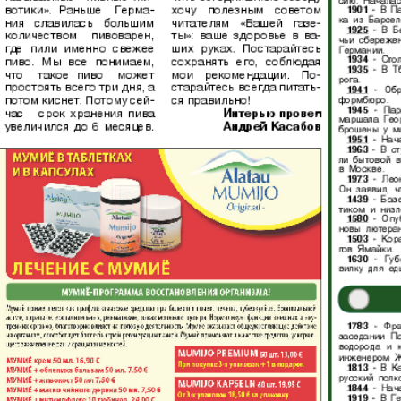
Диалог
Diploma
й
Дублин
Еврейск
инфоцентр
кий
ExPress
Жасми
ые
Здоровье
Игуана
iDEAL
Карьер
КП в Европе
КП Исп