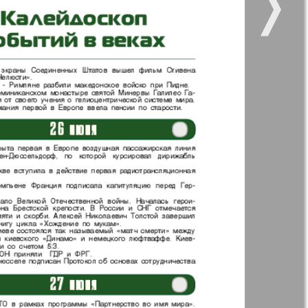
❭
6
5
11
12
kt Zeitung
Наше время
16
Отдых и здоровье
ленческий
Рейнское время
к
Христианская
газета