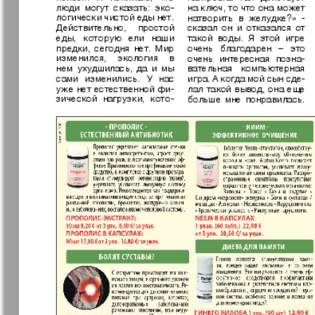
Германия плюс
Давай
Домашний
Домашни
кулинар
ресторан
Европа экспресс
Европейс
меридиан
Закон и люди
Зарубежн
записки
Известия BW
Изюм
Кенгуру
Клан