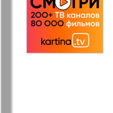
Остров там и тут
Ost-West
Panorama
Переселенец
Подруга
Районка-Nord-Ost-
Районка-S
Bremen-NRW
Редакция Берлин
Редакция
Германия
Рубеж
Русская Га