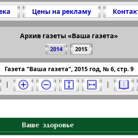
ека
Цены на рекламу
Контак
литесь 9 стр. газеты "Ваша газета", № 6, 201
(Нажмите, чтобы скопировать ссылку)
Архив газеты «Ваша газета»
2014
2015
/pressaru.eu/?pub=vasha-gaseta&god=2015&nome
Газета "Ваша газета", 2015 год, № 6, стр. 9
2015 год. Выберите номер и нажмите на нег
|
|
Отправить
газета". Номер: 6, 2015 год. Выберите стра
Берлинский
Все pro
2
3
4