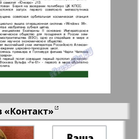
aktuell
LDK по-русски
ортугалии
Мила
-сити
My City Frankfurt
am Main
азета
Наша марка
ия
в
«Контакт»
Объектив EU