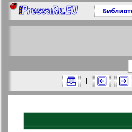
Библиот
Поде
https:/
Все номера газеты "Ваша газета" за 
|
Актуальные газеты и журналы
Страницы газеты "Ваша 
Апельсин
Баден-
1