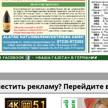
плюс!
Kulinar TV
Kurorte 
анкфурт
М-City
Маяк П
ия
Мост-Израиль
Мюнхен
Наша Газета
Наша Г
Италия
Ирланд
местить рекламу? Перейдите 
 газета
Новая Wолна
Норд