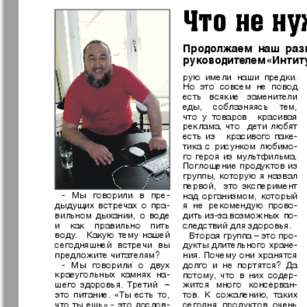
❬
Вюртембе
1
7
МК-Германия
МК-Герма
планета мнений
Новые Земляки
nord.Aktue
Panorama-mir
Партнер
Русский вояж
С
Архив необновляющихся на сайте изданий