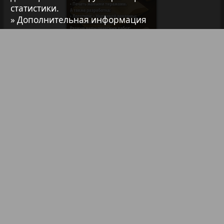
статистики.
7плюс7я
» Дополнительная информация
Авангард
АйБолит
Библиотека
Анонсы
Реклама в газетах и журналах
Акцент
Реклама на телевидении
Реклама в социальных сетях
Англия
Реклама в интернете
Подписка
Анонс
Партнеры
Наша реклама
Карта сайта
Контакт
Антенна
Правообладателям
Impressum / AGB