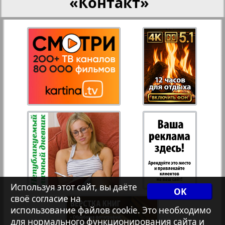
«Контакт»
Переселенческий вестник
Рейнское время
Русский вояж
Страна
Телеграф NRW
Христианская газета
Используя этот сайт, вы даёте
OK
своё согласие на
Архив необновляющихся на сайте изданий
использование файлов cookie. Это необходимо
для нормального функционирования сайта и