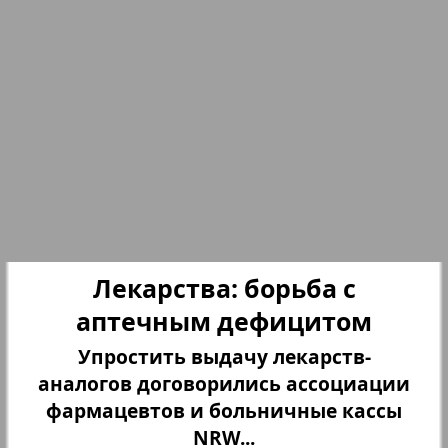
Партнер
Партнер-NRW
Переселенческий вестник
Рейнское время
164
165
Русский вояж
Лекарства: борьба с
аптечным дефицитом
Страна
Упростить выдачу лекарств-
аналогов договорились ассоциации
Телеграф NRW
фармацевтов и больничные кассы
NRW...