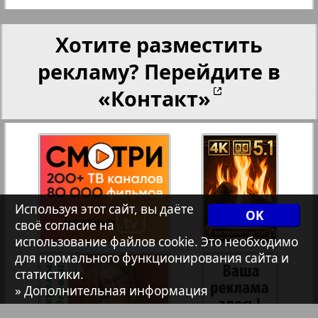
Христианская газета
Хотите разместить
162
163
рекламу? Перейдите в
Архив необновляющихся на сайте изданий
«Контакт»
7плюс7я
Авангард
АйБолит
Используя этот сайт, вы даёте
OK
своё согласие на
использование файлов cookie. Это необходимо
Акцент
для нормального функционирования сайта и
статистики.
» Дополнительная информация
Англия