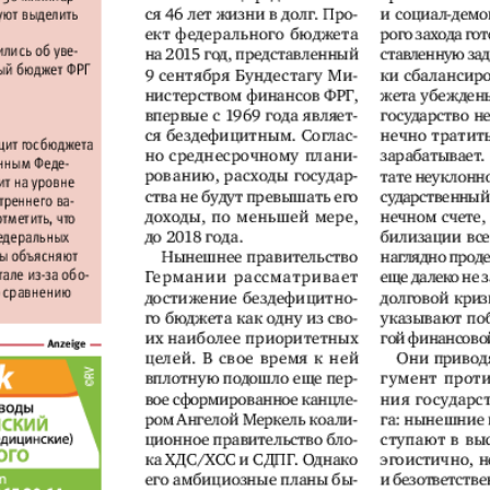
АйБолит
Акцент
Аргументы и
Артек
факты Европа
Бизнес мир
Бизнес
Вести
Вестник
Восточный
Vizainfo
курьер