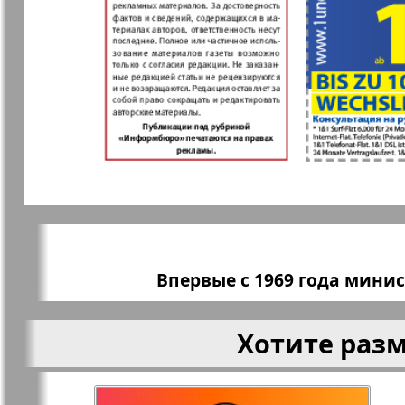
Кенгуру
Клан
Кругозор
Кругозор 
Le Voyageur
Life in Фр
Мир отдыха и
МК Испан
здоровья
Впервые с 1969 года мини
Наш Иерусалим
Наш мир
Хотите раз
Наше Турбюро
Нескучная