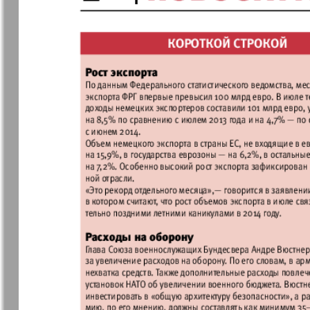
❬
Апельсин
Баден-
1
Вюртембе
7
7
МК-Германия
МК-Герма
планета мнений
13
Новые Земляки
nord.Aktue
Panorama-mir
Партнер
19
1
Русский вояж
С