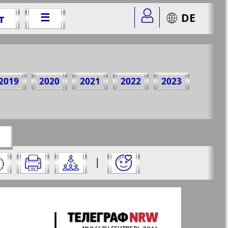
☰
DE
т
14 г.
2019
2020
2021
2022
2023
r=9&str=2
✖
го:
|
✖
✖
✖
аницу и нажмите на нее: