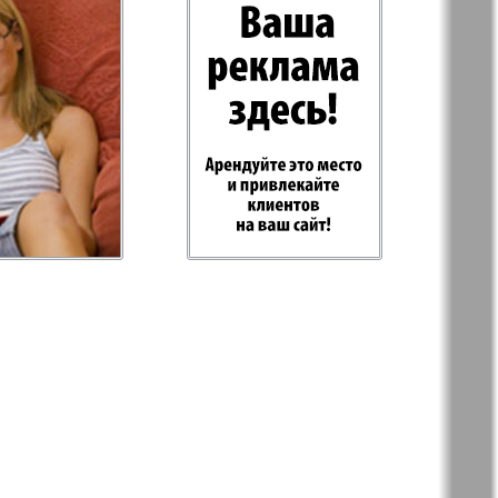
-север
Парус
ий
PRO Women
с
Europe
а-West
Регион
ы здоровья
Heimat-Родина
Русское слово