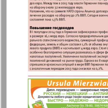
Архив необновляющихся на сайте изданий
7плюс7я
Авангард
Анонс
Антенна
Афиша Augsburg
Бизнес
Ваша газета
Версия
Вечное
Восточная
сокровище
Германия