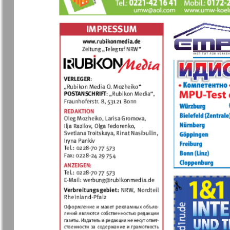
Германия плюс
Давай
Домашний
Домашни
кулинар
ресторан
Европа экспресс
Европейс
меридиан
Закон и люди
Зарубежн
записки
Известия BW
Изюм