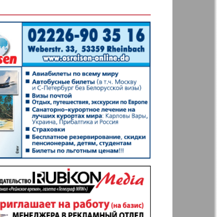
t
Дом и семья
ая газета
Еврейская
панорама
н
Жизнь женщины
Идеальная фирма
а
Катюша