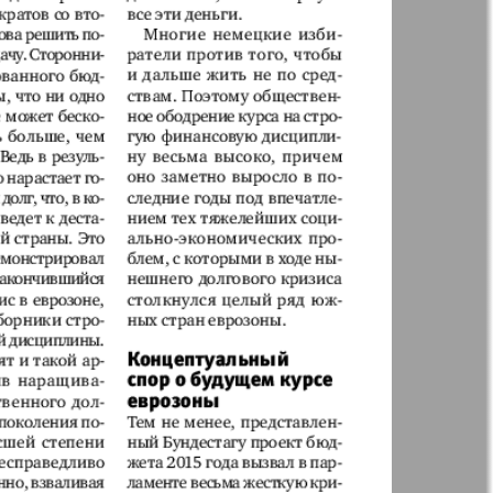
Англия
Аугсбург-сити
 парк
Будь здоров
-info
Вечерняя газета
.cz
Wadim