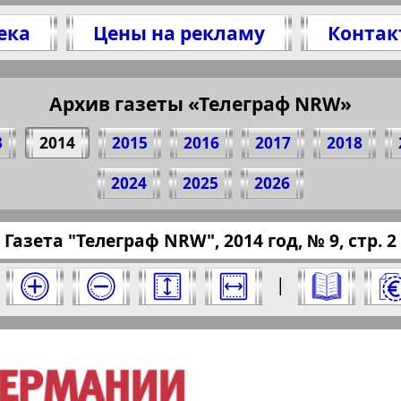
ека
Цены на рекламу
Контак
Архив газеты «Телеграф NRW»
литесь 2 стр. газеты "Телеграф NRW", № 9, 20
(Нажмите, чтобы скопировать ссылку)
3
2014
2015
2016
2017
2018
2024
2025
2026
/pressaru.eu/?pub=telegraf-nrw&god=2014&nome
Газета "Телеграф NRW", 2014 год, № 9, стр. 2
а 2014 год. Выберите номер и нажмите на не
|
Отправить
раф NRW". Номер: 9, 2014 год. Выберите стр