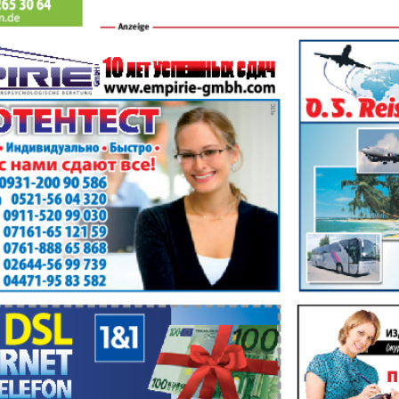
Диалог
Diploma
й
Дублин
Еврейск
инфоцентр
кий
ExPress
Жасми
ые
Здоровье
Игуана
iDEAL
Карьер