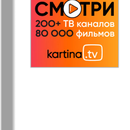
Остров там и тут
Ost-West
Panorama
Переселенец
Подруга
Районка-Nord-Ost-
Районка-S
Bremen-NRW
Редакция Берлин
Редакция
Германия
Рубеж
Русская Га