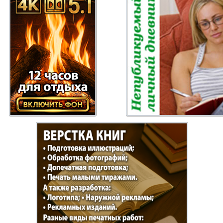
Отдыхай-Купи-
Партнер
продай
Пражский
Пражск
телеграф
экспрес
üd-West
Районка-Nord-Ost-
Районк
Bremen
Рейнская газета
Рецепт
зета
Русская Мысль
Русская