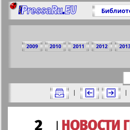
Библиот
Поде
2009
2010
2011
2012
201
https:/
Все номера газеты "Телеграф NRW" з
|
|
Актуальные газеты и журналы
Страницы газеты "Телег