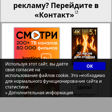
рекламу? Перейдите в
Христианская газета
«Контакт»
Архив необновляющихся на сайте изданий
1
2
7плюс7я
Авангард
Используя этот сайт, вы даёте
OK
своё согласие на
АйБолит
использование файлов cookie. Это необходимо
для нормального функционирования сайта и
статистики.
Акцент
» Дополнительная информация
Англия