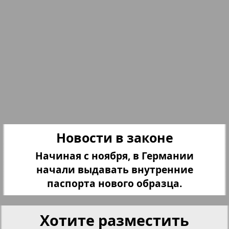
Партнер
Партнер-NRW
Переселенческий вестник
Рейнское время
Новости в законе
Русский вояж
3
4
Начиная с ноября, в Германии
начали выдавать внутренние
Страна
паспорта нового образца.
Телеграф NRW
Хотите разместить