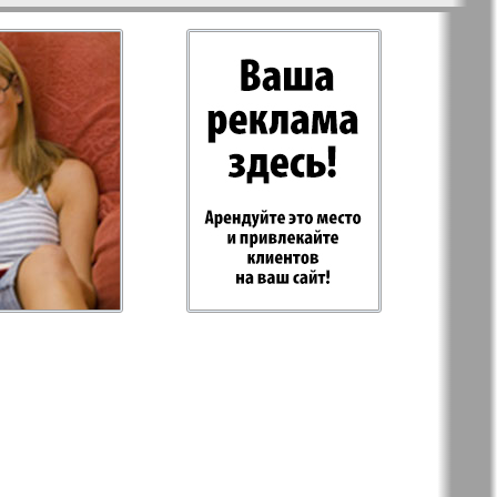
-север
Парус
ий
PRO Women
с
Europe
а-West
Регион
ы здоровья
Heimat-Родина
Русское слово