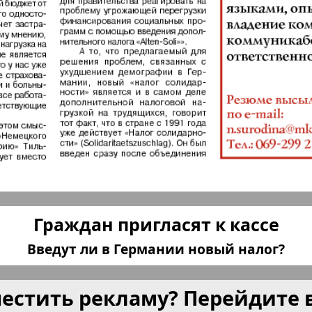
КП в Европе
КП Исп
плюс!
Kulinar TV
Kurorte 
анкфурт
М-City
Маяк П
ия
Мост-Израиль
Мюнхен
Граждан пригласят к кассе
Наша Газета
Наша Г
Введут ли в Германии новый налог?
Италия
Ирланд
местить рекламу? Перейдите 
 газета
Новая Wолна
Норд