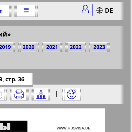
☰
DE
т
ий»
 № 9, 2013 г.
2019
2020
2021
2022
2023
mer=9&str=36
✖
 стр. 36
и нажмите на него:
|
✖
✖
✖
ите страницу и нажмите на нее: