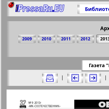
Библиот
Ар
Поделитесь 36
2009
2010
2011
2012
201
https://pr
Газета 
Все номера газеты "МК-Германия пла
|
|
Актуальные газеты и журналы
Страницы газеты "МК-Германия п