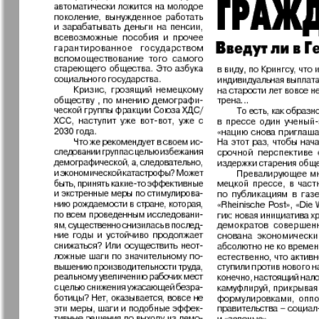
31
Архив необновляющихся на сайте изданий
37
7плюс7я
Авангард
Анонс
Антенна
43
Афиша Augsburg
Бизнес
Ваша газета
Версия
Вечное
Восточная
сокровище
Германия