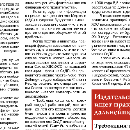
Диалог
Diploma
й
Дублин
Еврейск
инфоцентр
кий
ExPress
Жасми
ые
Здоровье
Игуана
iDEAL
Карьер