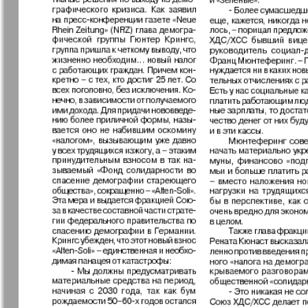
Германия плюс
Давай
Домашний
Домашни
кулинар
ресторан
Европа экспресс
Европейс
меридиан
Закон и люди
Зарубежн
записки
Известия BW
Изюм