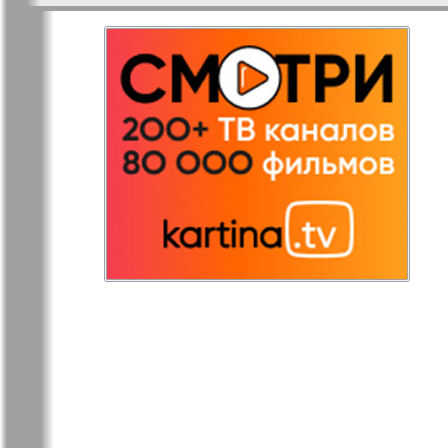
Остров там и тут
Ost-West
Panorama
Переселенец
Подруга
Районка-Nord-Ost-
Районка-S
Bremen-NRW
Редакция Берлин
Редакция
Германия
Рубеж
Русская Га