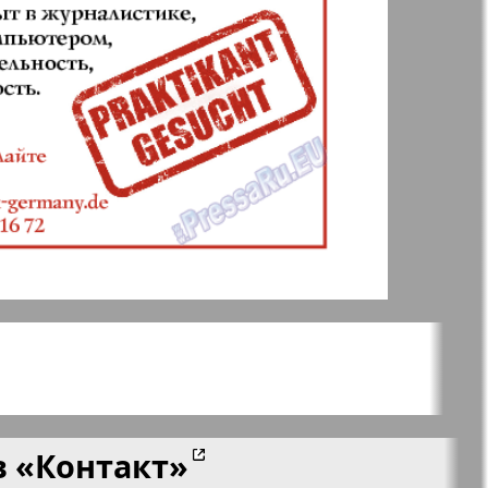
ания
Крот в Германии
aktuell
LDK по-русски
ортугалии
Мила
-сити
My City Frankfurt
am Main
азета
Наша марка
ия
в
«Контакт»
Объектив EU