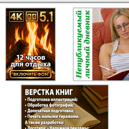
Отдыхай-Купи-
Партнер
продай
Пражский
Пражск
телеграф
экспрес
üd-West
Районка-Nord-Ost-
Районк
Bremen
Рейнская газета
Рецепт
зета
Русская Мысль
Русская