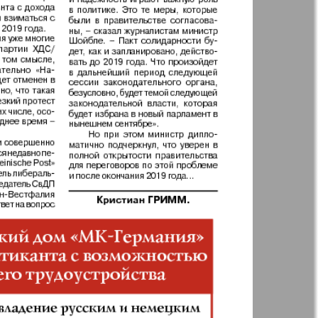
t
Дом и семья
ая газета
Еврейская
панорама
н
Жизнь женщины
Идеальная фирма
а
Катюша