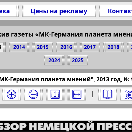
ека
Цены на рекламу
Контак
хив газеты «МК-Германия планета мнен
 стр. газеты "МК-Германия планета мнений",
(Нажмите, чтобы скопировать ссылку)
3
2014
2015
2016
2017
2018
2024
2025
essaru.eu/?pub=sootechestvennik&god=2013&no
"МК-Германия планета мнений", 2013 год, № 9,
нета мнений" за 2013 год. Выберите номер 
|
Отправить
ланета мнений". Номер: 9, 2013 год. Выбер