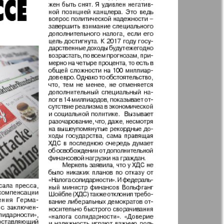
36
35
41
42
Англия
Аугсбург-сити
47
48
52
 парк
Будь здоров
-info
Вечерняя газета
.cz
Wadim