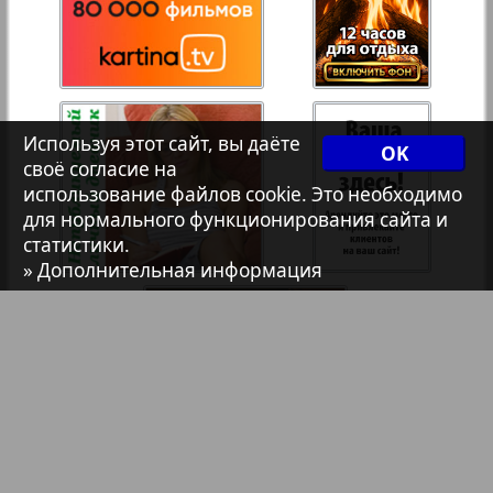
33
34
Христианская газета
35
36
Архив необновляющихся на сайте изданий
Используя этот сайт, вы даёте
OK
своё согласие на
1
2
37
38
использование файлов cookie. Это необходимо
7плюс7я
для нормального функционирования сайта и
статистики.
» Дополнительная информация
Авангард
39
40
АйБолит
41
42
Акцент
43
44
Англия