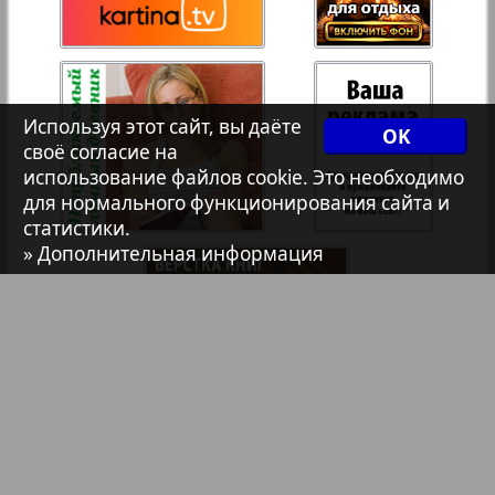
Христианская газета
35
36
Архив необновляющихся на сайте изданий
Используя этот сайт, вы даёте
37
38
OK
своё согласие на
7плюс7я
использование файлов cookie. Это необходимо
для нормального функционирования сайта и
39
40
статистики.
Авангард
» Дополнительная информация
41
42
АйБолит
Акцент
43
44
Англия
Библиотека
Анонсы