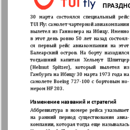
Германия плюс
Давай
Домашний
Домашни
кулинар
ресторан
Европа экспресс
Европейс
меридиан
Закон и люди
Зарубежн
записки
Известия BW
Изюм