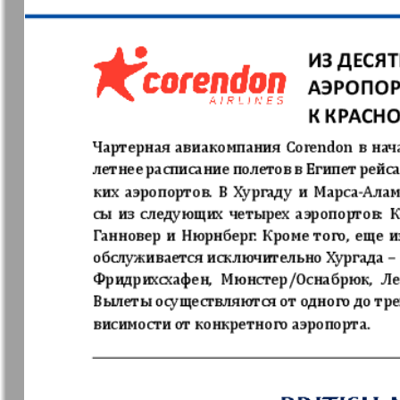
❬
Апельсин
Баден-
1
Вюртембе
71
7
МК-Германия
МК-Герма
планета мнений
13
Новые Земляки
nord.Aktue
Panorama-mir
Партнер
19
25
Русский вояж
С