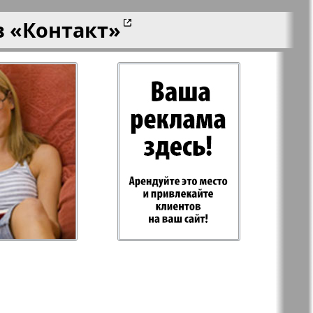
в
«Контакт»
-север
Парус
ий
PRO Women
с
Europe
а-West
Регион
ы здоровья
Heimat-Родина
Русское слово