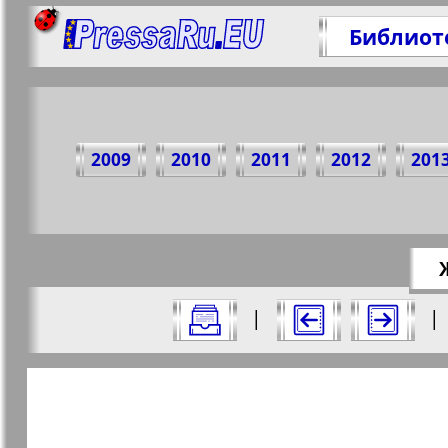
Библиот
Подели
2009
2010
2011
2012
201
https://p
Все номера журнала "Русский вояж" 
|
|
Актуальные газеты и журналы
Страницы журнала "Русски