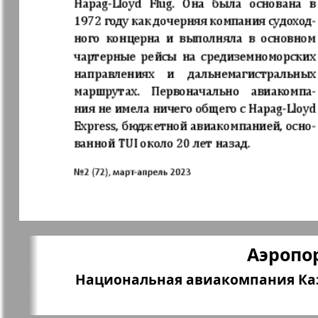
Кенгуру
Клан
Кругозор
Кругозор 
Le Voyageur
Life in Фр
Мир отдыха и
МК Испан
здоровья
Наш Иерусалим
Наш мир
Аэропо
Национальная авиакомпания Каз
Наше Турбюро
Нескучная