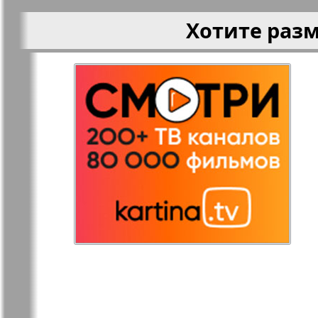
Хотите раз
Остров там и тут
Ost-West
Panorama
Переселенец
Подруга
Районка-Nord-Ost-
Районка-S
Bremen-NRW
Редакция Берлин
Редакция
Германия
Рубеж
Русская Га