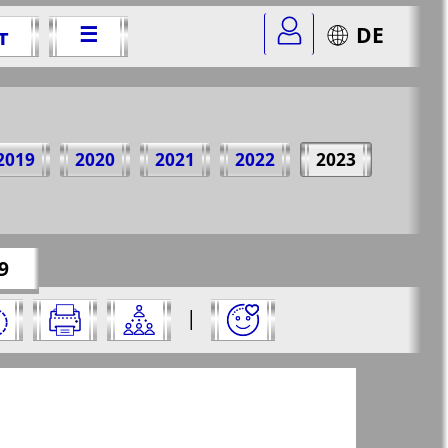
☰
DE
т
023 г.
2019
2020
2021
2022
2023
r=72&str=29
✖
9
него:
|
✖
✖
✖
раницу и нажмите на нее: