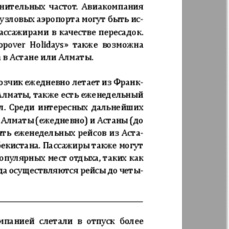
35
36
41
42
Англия
Аугсбург-сити
47
48
 парк
Будь здоров
-info
Вечерняя газета
.cz
Wadim