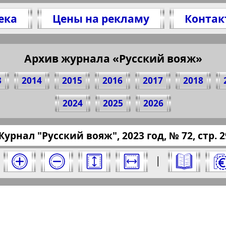
ека
Цены на рекламу
Контак
Архив журнала «Русский вояж»
тесь 29 стр. журнала "Русский вояж", № 72, 2
(Нажмите, чтобы скопировать ссылку)
3
2014
2015
2016
2017
2018
2024
2025
2026
ressaru.eu/?pub=russkiy-wojazh&god=2023&nome
Журнал "Русский вояж", 2023 год, № 72, стр. 2
за 2023 год. Выберите номер и нажмите на 
|
Отправить
й вояж". Номер: 72, 2023 год. Выберите ст