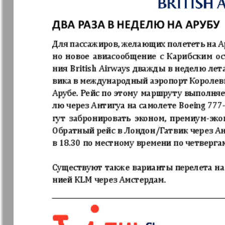
31
Архив необновляющихся на сайте изданий
37
7плюс7я
Авангард
Анонс
Антенна
43
Афиша Augsburg
Бизнес
Ваша газета
Версия
Вечное
Восточная
сокровище
Германия