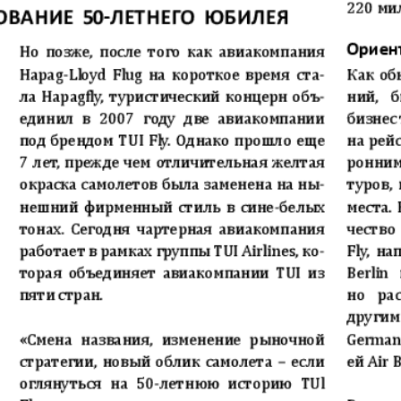
Диалог
Diploma
й
Дублин
Еврейск
инфоцентр
кий
ExPress
Жасми
ые
Здоровье
Игуана
iDEAL
Карьер