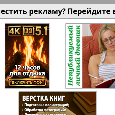
местить рекламу? Перейдите 
Отдыхай-Купи-
Партнер
продай
Пражский
Пражск
телеграф
экспрес
üd-West
Районка-Nord-Ost-
Районк
Bremen
Рейнская газета
Рецепт
зета
Русская Мысль
Русская