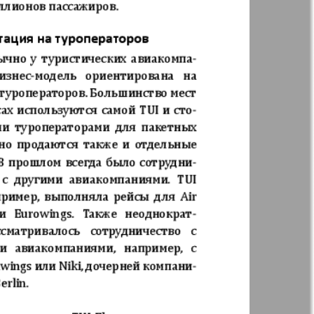
t
Дом и семья
ая газета
Еврейская
панорама
н
Жизнь женщины
Идеальная фирма
а
Катюша