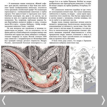
Берлинский телеграф
3
4
Все pro все
5
6
Город 511
МК-Германия планета мнений
7
8
121
122
МК-Германия
9
10
Мост
11
12
❬
❭
MIX-Markt Zeitung