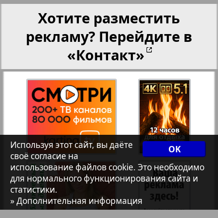
Христианская газета
Хотите разместить
35
36
рекламу? Перейдите в
114
Архив необновляющихся на сайте изданий
«Контакт»
7плюс7я
Авангард
АйБолит
Используя этот сайт, вы даёте
OK
своё согласие на
использование файлов cookie. Это необходимо
Акцент
для нормального функционирования сайта и
статистики.
» Дополнительная информация
Англия