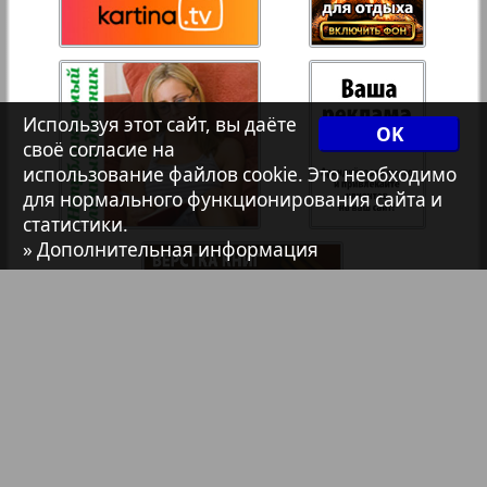
Христианская газета
103
Архив необновляющихся на сайте изданий
Используя этот сайт, вы даёте
OK
своё согласие на
7плюс7я
использование файлов cookie. Это необходимо
для нормального функционирования сайта и
статистики.
Авангард
» Дополнительная информация
АйБолит
Акцент
Англия
Библиотека
Анонсы