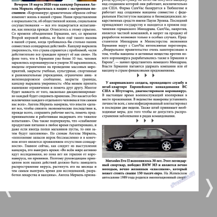
Берлинский телеграф
3
4
Все pro все
6
5
Город 511
МК-Германия планета мнений
7
8
110
111
МК-Германия
9
10
Мост
❬
❭
11
12
MIX-Markt Zeitung