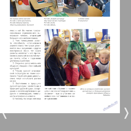
Берлинский телеграф
3
4
Все pro все
5
6
Город 511
МК-Германия планета мнений
7
8
43
44
МК-Германия
9
10
Мост
❬
❭
11
12
MIX-Markt Zeitung