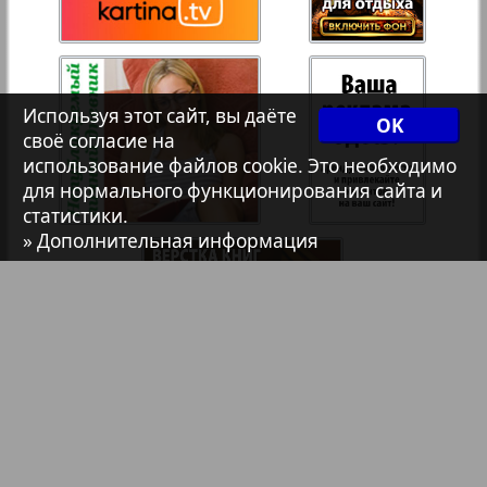
Христианская газета
36
Архив необновляющихся на сайте изданий
Используя этот сайт, вы даёте
OK
своё согласие на
использование файлов cookie. Это необходимо
7плюс7я
для нормального функционирования сайта и
статистики.
» Дополнительная информация
Авангард
АйБолит
Акцент
Англия
Библиотека
Анонсы