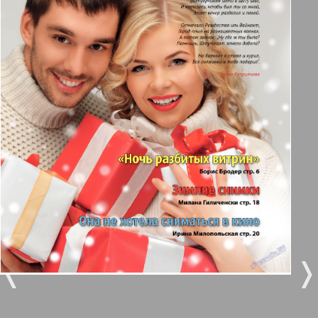
Берлинский телеграф
3
4
Все pro все
5
6
Город 511
МК-Германия планета мнений
7
8
32
33
МК-Германия
9
10
Мост
❬
❭
11
12
MIX-Markt Zeitung