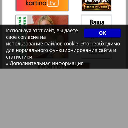
Христианская газета
35
36
25
Архив необновляющихся на сайте изданий
Используя этот сайт, вы даёте
OK
своё согласие на
37
38
использование файлов cookie. Это необходимо
7плюс7я
для нормального функционирования сайта и
статистики.
» Дополнительная информация
Авангард
39
40
АйБолит
Акцент
Англия
Библиотека
Анонсы