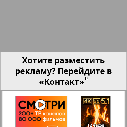
Партнер
Партнер-NRW
Переселенческий вестник
Хотите разместить
Рейнское время
рекламу? Перейдите в
1
Русский вояж
«Контакт»
Страна
Телеграф NRW