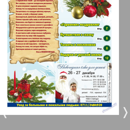
Берлинский телеграф
3
4
Все pro все
5
6
Город 511
МК-Германия планета мнений
7
8
6
7
МК-Германия
9
10
Мост
❬
❭
11
12
MIX-Markt Zeitung