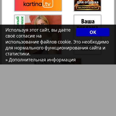
Христианская газета
Архив необновляющихся на сайте изданий
Используя этот сайт, вы даёте
OK
своё согласие на
7плюс7я
использование файлов cookie. Это необходимо
для нормального функционирования сайта и
статистики.
Авангард
» Дополнительная информация
АйБолит
Акцент
Англия
Библиотека
Анонсы