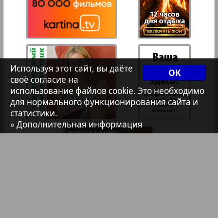
7плюс7я
39
40
Авангард
Используя этот сайт, вы даёте
41
42
OK
АйБолит
своё согласие на
использование файлов cookie. Это необходимо
для нормального функционирования сайта и
Акцент
статистики.
43
44
» Дополнительная информация
Англия
45
46
Анонс
47
48
Антенна