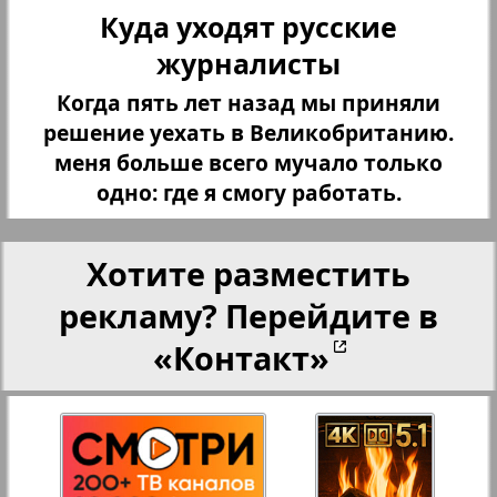
27
28
Переселенческий вестник
Куда уходят русские
журналисты
Рейнское время
Когда пять лет назад мы приняли
29
30
решение уехать в Великобританию.
Русский вояж
меня больше всего мучало только
одно: где я смогу работать.
31
32
Страна
Хотите разместить
33
34
Телеграф NRW
рекламу? Перейдите в
«Контакт»
Христианская газета
35
36
Архив необновляющихся на сайте изданий
37
38