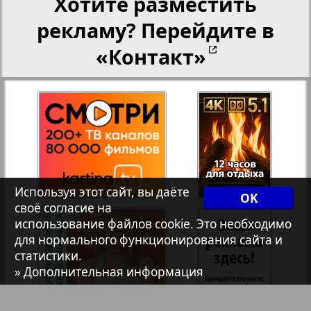
Хотите разместить
Христианская газета
35
36
рекламу? Перейдите в
«Контакт»
1
2
Архив необновляющихся на сайте изданий
37
38
7плюс7я
39
40
Авангард
Используя этот сайт, вы даёте
41
42
OK
АйБолит
своё согласие на
использование файлов cookie. Это необходимо
для нормального функционирования сайта и
Акцент
43
44
статистики.
» Дополнительная информация
Англия