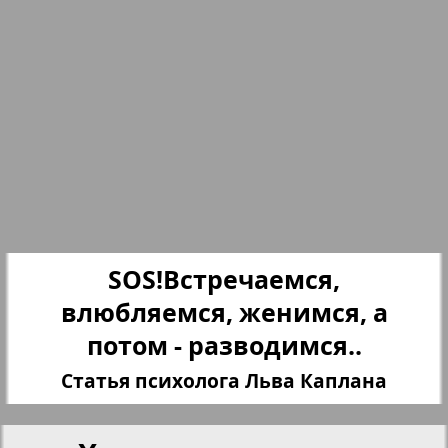
Партнер
25
26
Партнер-NRW
27
28
Переселенческий вестник
Рейнское время
29
30
3
4
Русский вояж
SOS!Встречаемся,
влюбляемся, женимся, а
31
32
Страна
потом - разводимся..
Статья психолога Льва Каплана
33
34
Телеграф NRW