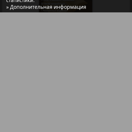
статистики.
» Дополнительная информация
7плюс7я
Авангард
Библиотека
Анонсы
АйБолит
Реклама в газетах и журналах
Акцент
Реклама на телевидении
Реклама в социальных сетях
Англия
Реклама в интернете
Подписка
Анонс
Партнеры
Наша реклама
Карта сайта
Контакт
Антенна
Правообладателям
Impressum / AGB