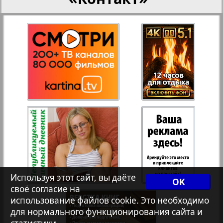
27
28
Переселенческий вестник
Рейнское время
29
30
Русский вояж
31
32
Страна
Телеграф NRW
Христианская газета
Используя этот сайт, вы даёте
OK
своё согласие на
использование файлов cookie. Это необходимо
Архив необновляющихся на сайте изданий
для нормального функционирования сайта и