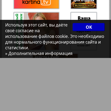
Христианская газета
Архив необновляющихся на сайте изданий
Используя этот сайт, вы даёте
OK
своё согласие на
1
2
использование файлов cookie. Это необходимо
7плюс7я
для нормального функционирования сайта и
статистики.
» Дополнительная информация
Авангард
АйБолит
Акцент
Англия
Библиотека
Анонсы