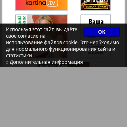
Христианская газета
35
36
Архив необновляющихся на сайте изданий
Используя этот сайт, вы даёте
OK
37
38
своё согласие на
1
использование файлов cookie. Это необходимо
7плюс7я
для нормального функционирования сайта и
статистики.
39
40
» Дополнительная информация
Авангард
АйБолит
Акцент
Англия
Библиотека
Анонсы