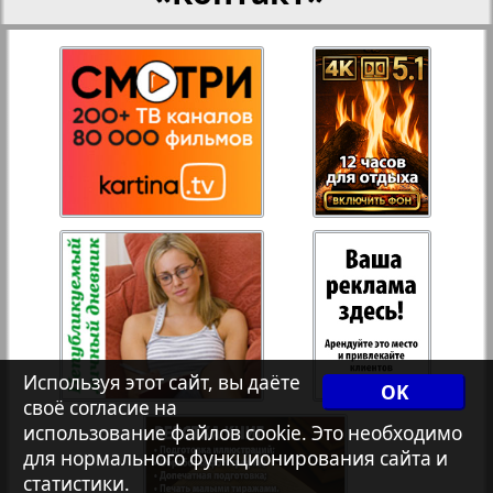
27
28
Переселенческий вестник
Рейнское время
29
30
3
4
Русский вояж
31
32
Страна
Телеграф NRW
Христианская газета
Используя этот сайт, вы даёте
OK
своё согласие на
использование файлов cookie. Это необходимо
1
2
Архив необновляющихся на сайте изданий
для нормального функционирования сайта и
статистики.