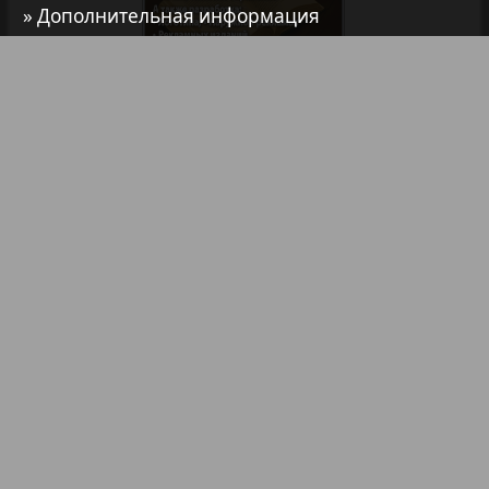
» Дополнительная информация
7плюс7я
Авангард
Библиотека
Анонсы
АйБолит
Реклама в газетах и журналах
Акцент
Реклама на телевидении
Реклама в социальных сетях
Англия
Реклама в интернете
Подписка
Анонс
Партнеры
Наша реклама
Карта сайта
Контакт
Антенна
Правообладателям
Impressum / AGB