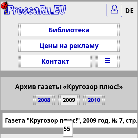
DE
Библиотека
Цены на рекламу
☰
Контакт
Архив газеты «Кругозор плюс!»
Поделитесь 55 стр. газеты "Кругозор
2008
2009
2010
плюс!", № 7, 2009 г.
(Нажмите, чтобы скопировать ссылку)
✖
Газета "Кругозор плюс!", 2009 год, № 7, стр.
Все номера газеты "Кругозор плюс!"
https://pressaru.eu/?pub=krugozor-plus&g
55
за 2009 год. Выберите номер и
od=2009&nomer=7&str=55