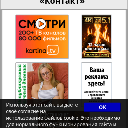
«Контакт»
27
28
Переселенческий вестник
Рейнское время
29
30
Русский вояж
31
32
Страна
33
34
Телеграф NRW
Христианская газета
35
36
Используя этот сайт, вы даёте
OK
своё согласие на
Архив необновляющихся на сайте изданий
использование файлов cookie. Это необходимо
37
38
для нормального функционирования сайта и