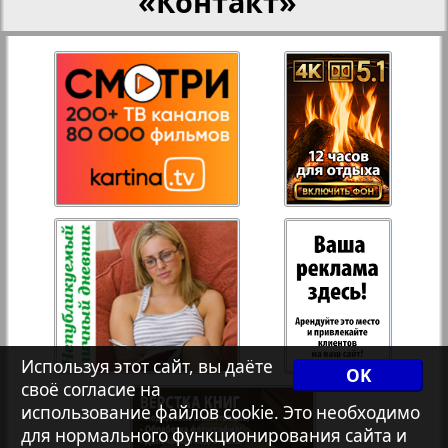
«Контакт»
27
28
Переселенческий вестник
Рейнское время
29
30
Русский вояж
31
32
Страна
33
34
Телеграф NRW
Христианская газета
35
36
Используя этот сайт, вы даёте
OK
своё согласие на
Архив необновляющихся на сайте изданий
использование файлов cookie. Это необходимо
37
38
для нормального функционирования сайта и