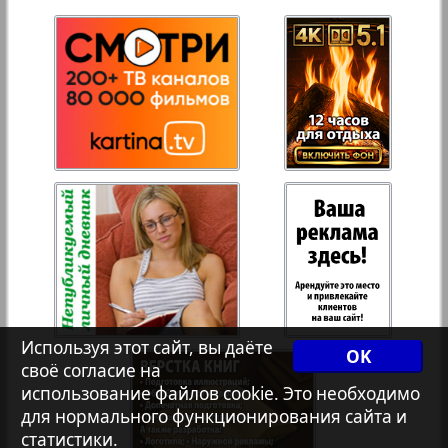
27
28
Переселенческий вестник
Рейнское время
Русский вояж
Страна
Телеграф NRW
Христианская газета
Используя этот сайт, вы даёте
OK
своё согласие на
использование файлов cookie. Это необходимо
Архив необновляющихся на сайте изданий
для нормального функционирования сайта и
статистики.