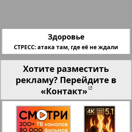
Партнер
Партнер-NRW
Здоровье
Переселенческий вестник
СТРЕСС: атака там, где её не ждали
Рейнское время
Хотите разместить
рекламу? Перейдите в
Русский вояж
3
4
«Контакт»
Страна
Телеграф NRW