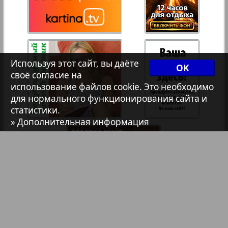
Христианская газета
Архив необновляющихся на сайте изданий
Используя этот сайт, вы даёте
OK
1
2
своё согласие на
7плюс7я
использование файлов cookie. Это необходимо
для нормального функционирования сайта и
статистики.
Авангард
» Дополнительная информация
АйБолит
Акцент
Англия