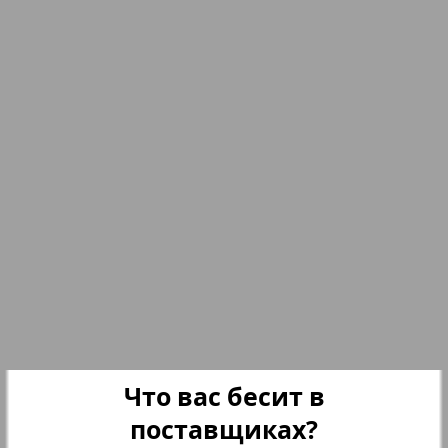
nord.Aktuell
17
18
Neue Zeiten
19
20
Обзор
Отдых и здоровье
21
22
5
6
Panorama-mir
24
23
Партнер
25
26
Что вас бесит в
Партнер-NRW
поставщиках?