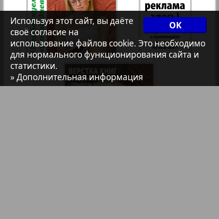
7плюс7я
Используя этот сайт, вы даёте
OK
39
40
своё согласие на
Авангард
использование файлов cookie. Это необходимо
для нормального функционирования сайта и
статистики.
41
42
АйБолит
» Дополнительная информация
Акцент
43
44
Англия
45
46
Анонс
Библиотека
Анонсы
Реклама в газетах и журналах
47
48
Антенна
Реклама на телевидении