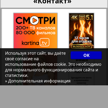
«Контакт»
Архив необновляющихся на сайте изданий
7плюс7я
Авангард
Используя этот сайт, вы даёте
OK
АйБолит
своё согласие на
использование файлов cookie. Это необходимо
для нормального функционирования сайта и
Акцент
статистики.
» Дополнительная информация
Англия
Анонс