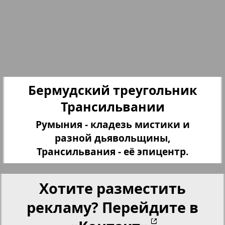
Партнер-NRW
Переселенческий вестник
Рейнское время
Бермудский треугольник
Трансильвании
Русский вояж
Румыния - кладезь мистики и
разной дьявольщины,
Страна
Трансильвания - её эпицентр.
Телеграф NRW
Хотите разместить
рекламу? Перейдите в
Христианская газета