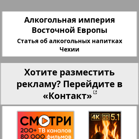
27
28
Переселенческий вестник
Алкогольная империя
Восточной Европы
Рейнское время
Статья об алкогольных напитках
29
30
Чехии
Русский вояж
31
32
Хотите разместить
Страна
рекламу? Перейдите в
«Контакт»
33
34
Телеграф NRW
Христианская газета
35
36