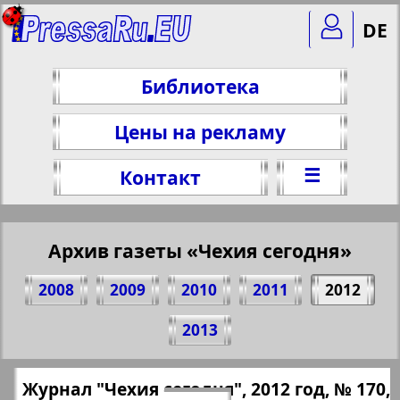
DE
Библиотека
Цены на рекламу
☰
Контакт
Архив газеты «Чехия сегодня»
2008
2009
2010
2011
2012
Поделитесь 24 стр. журнала "Чехия
2013
сегодня", № 170, 2012 г.
(Нажмите, чтобы скопировать ссылку)
✖
Журнал "Чехия сегодня", 2012 год, № 170,
Все номера газеты "Чехия сегодня"