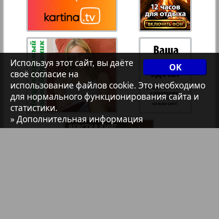
Архив необновляющихся на сайте изданий
7плюс7я
Используя этот сайт, вы даёте
Авангард
OK
своё согласие на
использование файлов cookie. Это необходимо
АйБолит
для нормального функционирования сайта и
статистики.
» Дополнительная информация
Акцент
Англия
Анонс