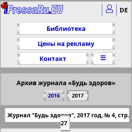
DE
Библиотека
Цены на рекламу
☰
Контакт
Архив журнала «Будь здоров»
Поделитесь 27 стр. журнала "Будь
2016
2017
здоров", № 4, 2017 г.
(Нажмите, чтобы скопировать ссылку)
✖
Журнал "Будь здоров", 2017 год, № 4, стр.
Все номера журнала "Будь здоров"
https://pressaru.eu/?pub=bud-zdorov&god
27
за 2017 год. Выберите номер и
=2017&nomer=4&str=27