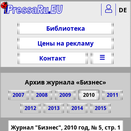
DE
Библиотека
Цены на рекламу
☰
Контакт
Архив журнала «Бизнес»
2007
2008
2009
2010
2011
Поделитесь 1 стр. журнала "Бизнес", №
2012
2013
2014
2015
5, 2010 г.
(Нажмите, чтобы скопировать ссылку)
✖
Журнал "Бизнес", 2010 год, № 5, стр. 1
Все номера журнала "Бизнес" за 2010