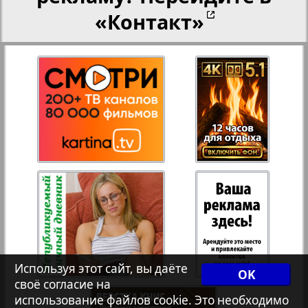
«Контакт»
27
28
Переселенческий вестник
Рейнское время
29
30
1
3
Русский вояж
31
32
Страна
33
34
Телеграф NRW
Христианская газета
35
36
Используя этот сайт, вы даёте
OK
своё согласие на
использование файлов cookie. Это необходимо