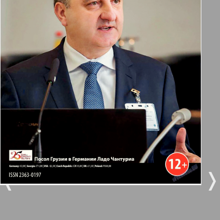
Берлинский телеграф
3
4
Все pro все
5
6
Город 511
МК-Германия планета мнений
7
8
22
23
МК-Германия
9
10
Мост
❬
❭
11
12
MIX-Markt Zeitung