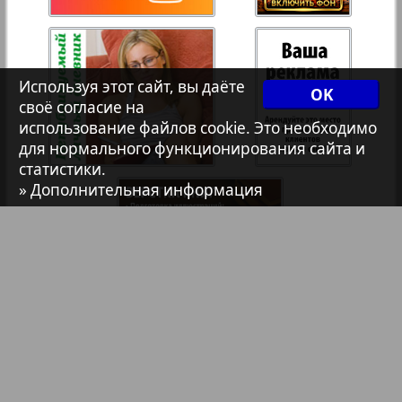
Христианская газета
35
36
Архив необновляющихся на сайте изданий
Используя этот сайт, вы даёте
OK
своё согласие на
37
38
использование файлов cookie. Это необходимо
7плюс7я
для нормального функционирования сайта и
статистики.
Авангард
39
40
» Дополнительная информация
АйБолит
Акцент
Англия
Библиотека
Анонсы