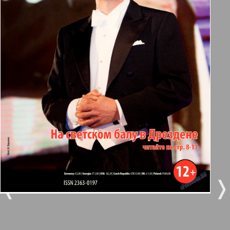
Берлинский телеграф
3
4
Все pro все
5
6
Город 511
МК-Германия планета мнений
7
8
14
15
МК-Германия
9
10
Мост
❬
❭
11
12
MIX-Markt Zeitung