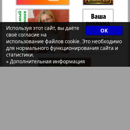
Христианская газета
35
36
Архив необновляющихся на сайте изданий
Используя этот сайт, вы даёте
OK
своё согласие на
использование файлов cookie. Это необходимо
7плюс7я
для нормального функционирования сайта и
статистики.
Авангард
» Дополнительная информация
АйБолит
Акцент
Англия
Библиотека
Анонсы